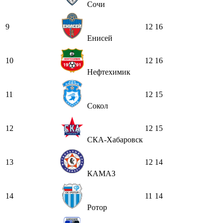
Сочи
9
12
16
Енисей
10
12
16
Нефтехимик
11
12
15
Сокол
12
12
15
СКА-Хабаровск
13
12
14
КАМАЗ
14
11
14
Ротор