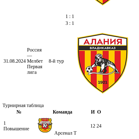
1 : 1
3 : 1
Россия
—
31.08.2024
Мелбет
8-й тур
Первая
лига
Турнирная таблица
№
Команда
И
О
1
12
24
Повышение
Арсенал Т