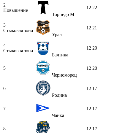
2
12
22
Повышение
Торпедо М
3
12
21
Стыковая зона
Урал
4
12
20
Стыковая зона
Балтика
5
12
20
Черноморец
6
12
17
Родина
7
12
17
Чайка
8
12
17