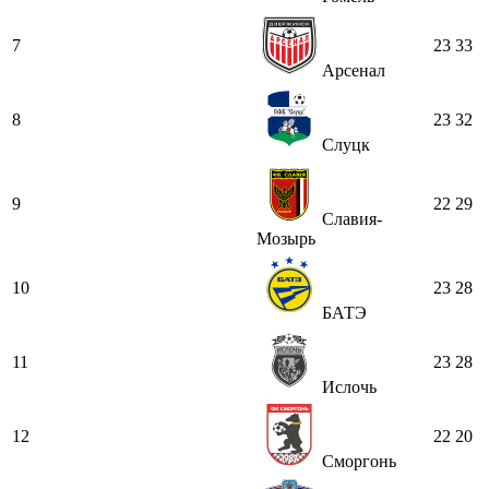
7
23
33
Арсенал
8
23
32
Слуцк
9
22
29
Славия-
Мозырь
10
23
28
БАТЭ
11
23
28
Ислочь
12
22
20
Сморгонь