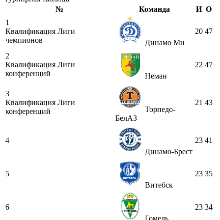
№
Команда
И
О
1
Квалификация Лиги
20
47
чемпионов
Динамо Мн
2
Квалификация Лиги
22
47
конференций
Неман
3
Квалификация Лиги
21
43
Торпедо-
конференций
БелАЗ
4
23
41
Динамо-Брест
5
23
35
Витебск
6
23
34
Гомель