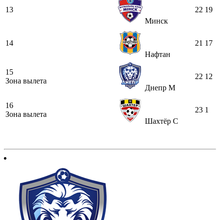
13
22
19
Минск
14
21
17
Нафтан
15
22
12
Зона вылета
Днепр М
16
23
1
Зона вылета
Шахтёр С