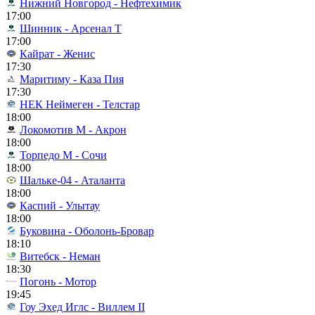
Нижний Новгород - Нефтехимик
17:00
Шинник - Арсенал Т
17:00
Кайрат - Женис
17:30
Маритиму - Каза Пия
17:30
НЕК Неймеген - Телстар
18:00
Локомотив М - Акрон
18:00
Торпедо М - Сочи
18:00
Шальке-04 - Аталанта
18:00
Каспий - Улытау
18:00
Буковина - Оболонь-Бровар
18:10
Витебск - Неман
18:30
Погонь - Мотор
19:45
Гоу Эхед Иглс - Виллем II