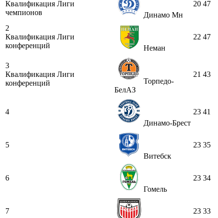
Квалификация Лиги
20
47
чемпионов
Динамо Мн
2
Квалификация Лиги
22
47
конференций
Неман
3
Квалификация Лиги
21
43
Торпедо-
конференций
БелАЗ
4
23
41
Динамо-Брест
5
23
35
Витебск
6
23
34
Гомель
7
23
33