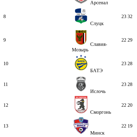
Арсенал
8
23
32
Слуцк
9
22
29
Славия-
Мозырь
10
23
28
БАТЭ
11
23
28
Ислочь
12
22
20
Сморгонь
13
22
19
Минск