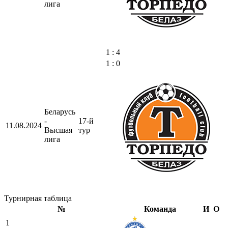
лига
1 : 4
1 : 0
Беларусь
-
17-й
11.08.2024
Высшая
тур
лига
Турнирная таблица
№
Команда
И
О
1