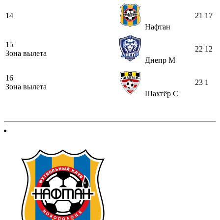
14
21
17
Нафтан
15
22
12
Зона вылета
Днепр М
16
23
1
Зона вылета
Шахтёр С