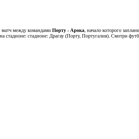
й матч между командами
Порту - Арока
, начало которого запла
я на стадионе: стадионе: Драгау (Порту, Португалия). Смотри фу