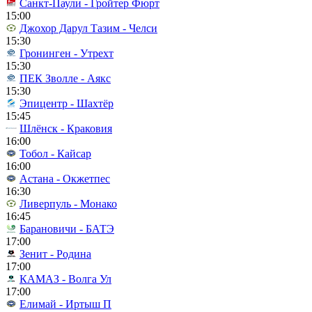
Санкт-Паули - Гройтер Фюрт
15:00
Джохор Дарул Тазим - Челси
15:30
Гронинген - Утрехт
15:30
ПЕК Зволле - Аякс
15:30
Эпицентр - Шахтёр
15:45
Шлёнск - Краковия
16:00
Тобол - Кайсар
16:00
Астана - Окжетпес
16:30
Ливерпуль - Монако
16:45
Барановичи - БАТЭ
17:00
Зенит - Родина
17:00
КАМАЗ - Волга Ул
17:00
Елимай - Иртыш П