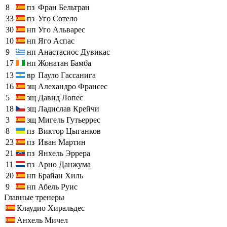
8
пз
Фран Бельтран
33
пз
Уго Сотело
30
нп
Уго Альварес
10
нп
Яго Аспас
9
нп
Анастасиос Дувикас
17
нп
Жонатан Бамба
13
вр
Пауло Гассанига
16
зщ
Алехандро Франсес
5
зщ
Давид Лопес
18
зщ
Ладислав Крейчи
3
зщ
Мигель Гутьеррес
8
пз
Виктор Цыганков
23
пз
Иван Мартин
21
пз
Янхель Эррера
11
пз
Арно Данжума
20
нп
Брайан Хиль
9
нп
Абель Руис
Главные тренеры
Клаудио Хиральдес
Анхель Мичел