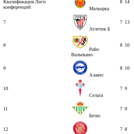
Квалификация Лиги
8
14
конференций
Мальорка
7
7
13
Атлетик Б
8
8
10
Райо
Вальекано
9
8
10
Алавес
10
7
9
Сельта
11
7
9
Бетис
12
7
8