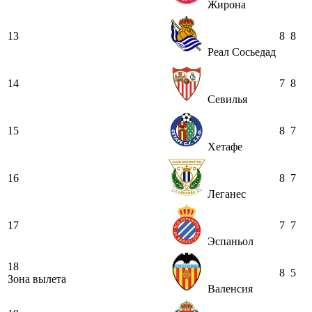
Жирона
13
8
8
Реал Сосьедад
14
7
8
Севилья
15
8
7
Хетафе
16
8
7
Леганес
17
7
7
Эспаньол
18
8
5
Зона вылета
Валенсия