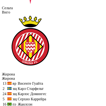
Сельта
Виго
Жирона
Жирона
13
вр
Висенте Гуайта
2
зщ
Карл Старфельт
24
зщ
Карлос Домингес
5
зщ
Серхио Каррейра
16
пз
Жаилсон