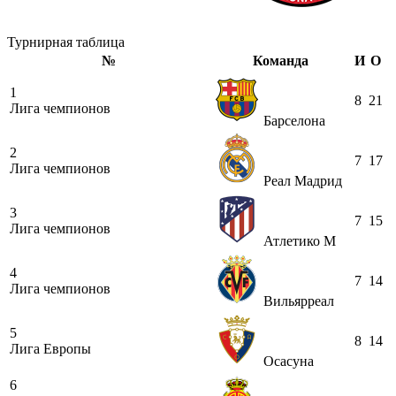
Турнирная таблица
№
Команда
И
О
1
8
21
Лига чемпионов
Барселона
2
7
17
Лига чемпионов
Реал Мадрид
3
7
15
Лига чемпионов
Атлетико М
4
7
14
Лига чемпионов
Вильярреал
5
8
14
Лига Европы
Осасуна
6