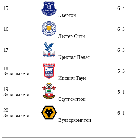
15
6
4
Эвертон
16
6
3
Лестер Сити
17
6
3
Кристал Пэлас
18
5
3
Зона вылета
Ипсвич Таун
19
5
1
Зона вылета
Саутгемптон
20
6
1
Зона вылета
Вулверхэмптон