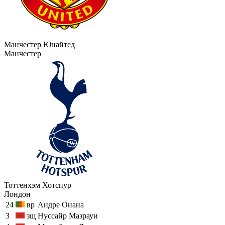
Манчестер Юнайтед
Манчестер
Тоттенхэм Хотспур
Лондон
24
вр
Андре Онана
3
зщ
Нуссайр Мазрауи