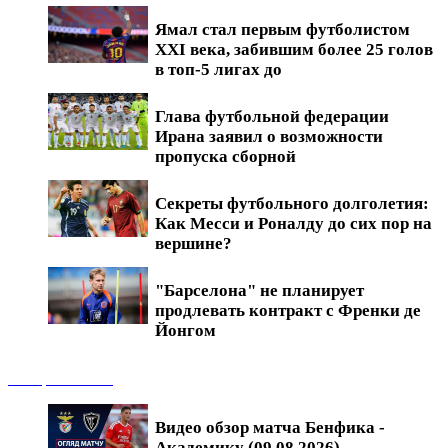
Ямал стал первым футболистом
XXI века, забившим более 25 голов
в топ-5 лигах до
Глава футбольной федерации
Ирана заявил о возможности
пропуска сборной
Секреты футбольного долголетия:
Как Месси и Роналду до сих пор на
вершине?
"Барселона" не планирует
продлевать контракт с Френки де
Йонгом
Обзоры матчей
Видео обзор матча Бенфика -
Академику (09.08.2026)