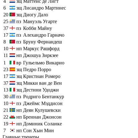
4
зщ
Маттейс де Лигт
6
зщ
Лисандро Мартинес
20
зщ
Диогу Дало
25
пз
Мануэль Угарте
37
пз
Кобби Майну
17
пз
Алехандро Гарначо
8
пз
Бруну Фернандеш
10
нп
Маркус Рашфорд
11
нп
Джошуа Зиркзее
1
вр
Гульельмо Викарио
23
зщ
Педро Порро
17
зщ
Кристиан Ромеро
37
зщ
Микки ван де Вен
13
зщ
Дестини Удоджи
30
пз
Родриго Бентанкур
10
пз
Джеймс Мэддисон
21
нп
Деян Кулушевски
22
нп
Бреннан Джонсон
19
нп
Доминик Соланке
7
нп
Сон Хын Мин
Главные тренеры