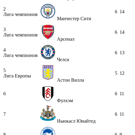
2
6
14
Лига чемпионов
Манчестер Сити
3
6
14
Лига чемпионов
Арсенал
4
6
13
Лига чемпионов
Челси
5
5
12
Лига Европы
Астон Вилла
6
6
11
Фулхэм
7
6
11
Ньюкасл Юнайтед
8
6
9