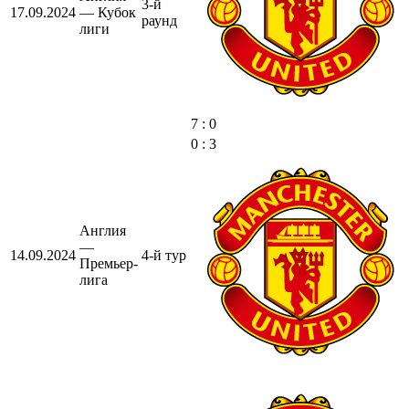
3-й
17.09.2024
— Кубок
раунд
лиги
7 : 0
0 : 3
Англия
—
14.09.2024
4-й тур
Премьер-
лига