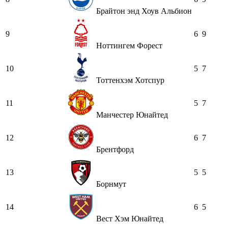
Брайтон энд Хоув Альбион
9
6
9
Ноттингем Форест
10
5
7
Тоттенхэм Хотспур
11
5
7
Манчестер Юнайтед
12
6
7
Брентфорд
13
5
5
Борнмут
14
6
5
Вест Хэм Юнайтед