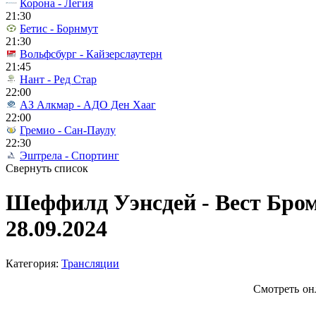
Корона - Легия
21:30
Бетис - Борнмут
21:30
Вольфсбург - Кайзерслаутерн
21:45
Нант - Ред Стар
22:00
АЗ Алкмар - АДО Ден Хааг
22:00
Гремио - Сан-Паулу
22:30
Эштрела - Спортинг
Свернуть список
Шеффилд Уэнсдей - Вест Бро
28.09.2024
Категория:
Трансляции
Смотреть он