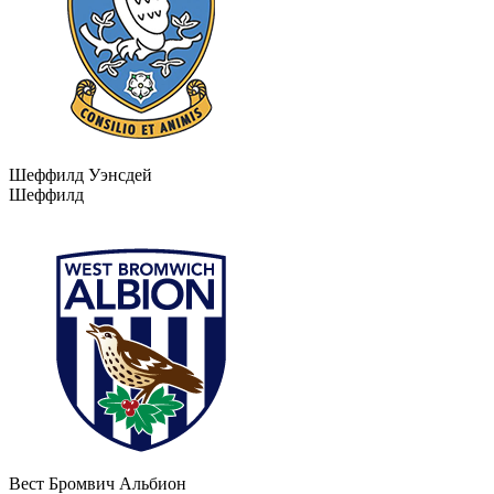
Шеффилд Уэнсдей
Шеффилд
Вест Бромвич Альбион