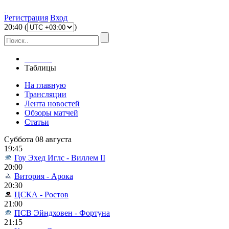
Регистрация
Вход
20
:
40
(
)
Главная
Таблицы
На главную
Трансляции
Лента новостей
Обзоры матчей
Статьи
Суббота 08 августа
19:45
Гоу Эхед Иглс - Виллем II
20:00
Витория - Арока
20:30
ЦСКА - Ростов
21:00
ПСВ Эйндховен - Фортуна
21:15