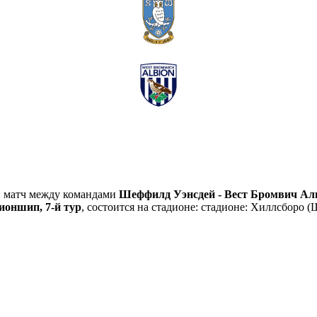
й матч между командами
Шеффилд Уэнсдей - Вест Бромвич Ал
оншип, 7-й тур
, состоится на стадионе: стадионе: Хиллсборо