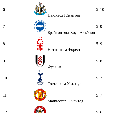
6
5
10
Ньюкасл Юнайтед
7
5
9
Брайтон энд Хоув Альбион
8
5
9
Ноттингем Форест
9
5
8
Фулхэм
10
5
7
Тоттенхэм Хотспур
11
5
7
Манчестер Юнайтед
12
5
6