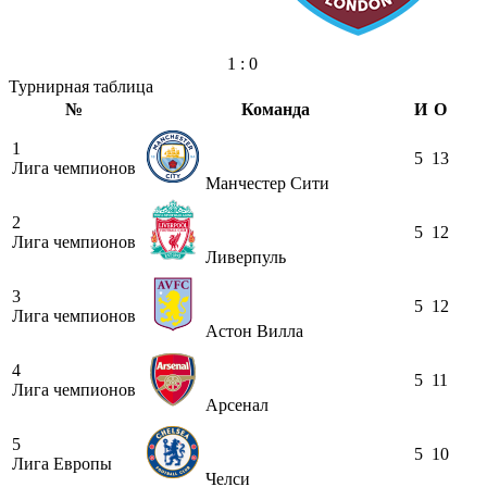
1 : 0
Турнирная таблица
№
Команда
И
О
1
5
13
Лига чемпионов
Манчестер Сити
2
5
12
Лига чемпионов
Ливерпуль
3
5
12
Лига чемпионов
Астон Вилла
4
5
11
Лига чемпионов
Арсенал
5
5
10
Лига Европы
Челси