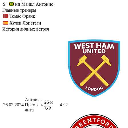
9
нп
Майкл Антонио
Главные тренеры
Томас Франк
Хулен Лопетеги
История личных встреч
Англия -
26-й
26.02.2024
Премьер-
4 : 2
тур
лига