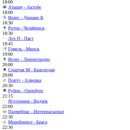
18:00
Атырау - Актобе
18:00
Верес - Динамо К
18:30
Ротор - Челябинск
18:30
Лех П - Пяст
18:45
Гомель - Минск
19:00
Велес - Ленинградец
20:00
Спартак М - Краснодар
20:00
Порту - Алверка
20:30
Рубин - Оренбург
21:15
Ягеллония - Видзев
22:00
Палмейрас - Интернасьонал
22:30
Морейренсе - Брага
22:30