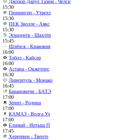
Джохор Дарул Тазим - Челси
15:30
Гронинген - Утрехт
15:30
ПЕК Зволле - Аякс
15:30
Эпицентр - Шахтёр
15:45
Шлёнск - Краковия
16:00
Тобол - Кайсар
16:00
Астана - Окжетпес
16:30
Ливерпуль - Монако
16:45
Барановичи - БАТЭ
17:00
Зенит - Родина
17:00
КАМАЗ - Волга Ул
17:00
Елимай - Иртыш П
17:45
Херенвен - Твенте