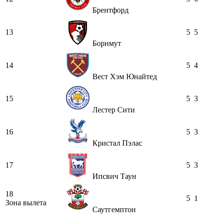
Брентфорд
13
5
5
Борнмут
14
5
4
Вест Хэм Юнайтед
15
5
3
Лестер Сити
16
5
3
Кристал Пэлас
17
5
3
Ипсвич Таун
18
5
1
Зона вылета
Саутгемптон