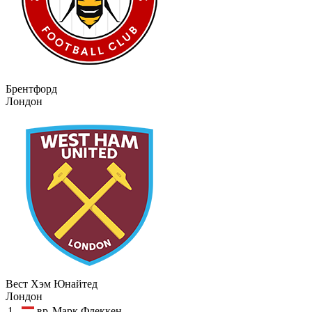
Брентфорд
Лондон
Вест Хэм Юнайтед
Лондон
1
вр
Марк Флеккен