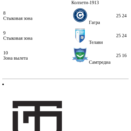
Колхети-1913
8
25
24
Стыковая зона
Гагра
9
25
24
Стыковая зона
Телави
10
25
16
Зона вылета
Самтредиа