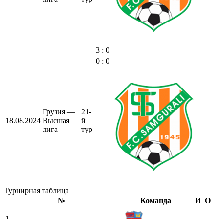
3 : 0
0 : 0
Грузия —
21-
18.08.2024
Высшая
й
лига
тур
Турнирная таблица
№
Команда
И
О
1