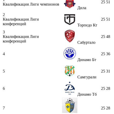
25
51
Квалификация Лиги чемпионов
Дила
2
Квалификация Лиги
25
51
конференций
Торпедо Кт
3
Квалификация Лиги
25
48
конференций
Сабуртало
4
25
36
Динамо Бт
5
25
31
Самгурали
6
25
28
Динамо Тб
7
25
28