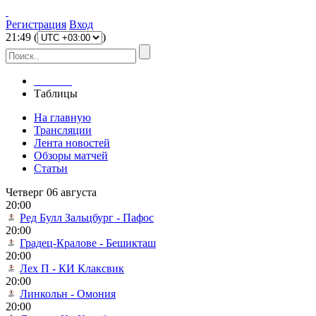
Регистрация
Вход
21
:
49
(
)
Главная
Таблицы
На главную
Трансляции
Лента новостей
Обзоры матчей
Статьи
Четверг 06 августа
20:00
Ред Булл Зальцбург - Пафос
20:00
Градец-Кралове - Бешикташ
20:00
Лех П - КИ Клаксвик
20:00
Линкольн - Омония
20:00