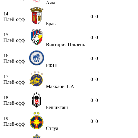
Аякс
14
0
0
Плей-офф
Брага
15
0
0
Плей-офф
Виктория Пльзень
16
0
0
Плей-офф
РФШ
17
0
0
Плей-офф
Маккаби Т-А
18
0
0
Плей-офф
Бешикташ
19
0
0
Плей-офф
Стяуа