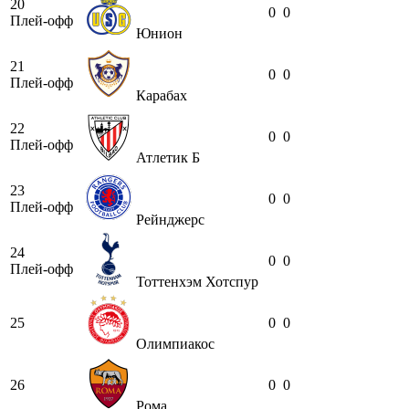
20
0
0
Плей-офф
Юнион
21
0
0
Плей-офф
Карабах
22
0
0
Плей-офф
Атлетик Б
23
0
0
Плей-офф
Рейнджерс
24
0
0
Плей-офф
Тоттенхэм Хотспур
25
0
0
Олимпиакос
26
0
0
Рома