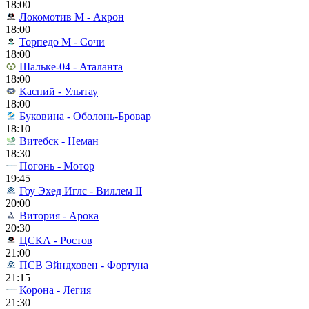
18:00
Локомотив М - Акрон
18:00
Торпедо М - Сочи
18:00
Шальке-04 - Аталанта
18:00
Каспий - Улытау
18:00
Буковина - Оболонь-Бровар
18:10
Витебск - Неман
18:30
Погонь - Мотор
19:45
Гоу Эхед Иглс - Виллем II
20:00
Витория - Арока
20:30
ЦСКА - Ростов
21:00
ПСВ Эйндховен - Фортуна
21:15
Корона - Легия
21:30