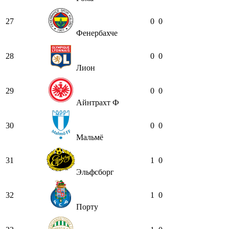
27
0
0
Фенербахче
28
0
0
Лион
29
0
0
Айнтрахт Ф
30
0
0
Мальмё
31
1
0
Эльфсборг
32
1
0
Порту