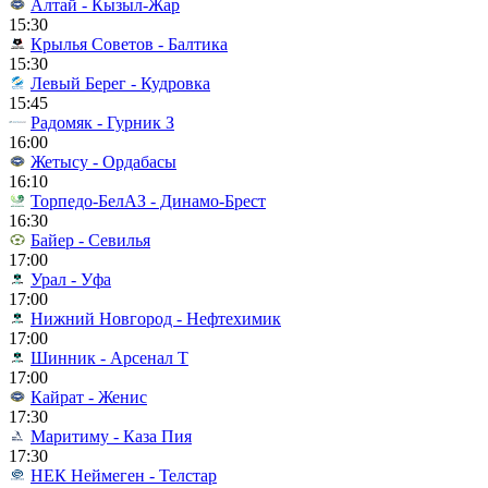
Алтай - Кызыл-Жар
15:30
Крылья Советов - Балтика
15:30
Левый Берег - Кудровка
15:45
Радомяк - Гурник З
16:00
Жетысу - Ордабасы
16:10
Торпедо-БелАЗ - Динамо-Брест
16:30
Байер - Севилья
17:00
Урал - Уфа
17:00
Нижний Новгород - Нефтехимик
17:00
Шинник - Арсенал Т
17:00
Кайрат - Женис
17:30
Маритиму - Каза Пия
17:30
НЕК Неймеген - Телстар