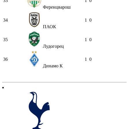
33
1
0
Ференцварош
34
1
0
ПАОК
35
1
0
Лудогорец
36
1
0
Динамо К