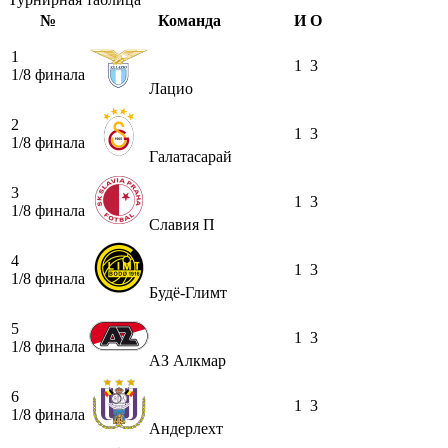
№
Команда
И
О
1
1
3
1/8 финала
Лацио
2
1
3
1/8 финала
Галатасарай
3
1
3
1/8 финала
Славия П
4
1
3
1/8 финала
Будё-Глимт
5
1
3
1/8 финала
АЗ Алкмар
6
1
3
1/8 финала
Андерлехт