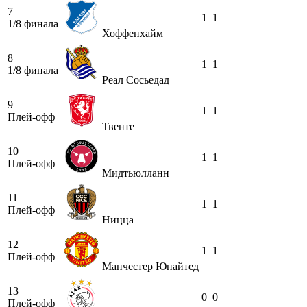
7
1
1
1/8 финала
Хоффенхайм
8
1
1
1/8 финала
Реал Сосьедад
9
1
1
Плей-офф
Твенте
10
1
1
Плей-офф
Мидтьюлланн
11
1
1
Плей-офф
Ницца
12
1
1
Плей-офф
Манчестер Юнайтед
13
0
0
Плей-офф