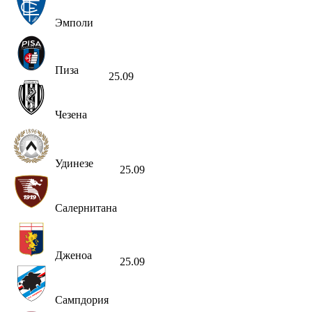
Эмполи
Пиза
25.09
Чезена
Удинезе
25.09
Салернитана
Дженоа
25.09
Сампдория