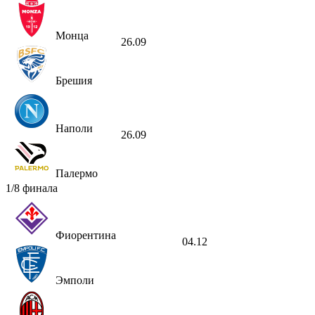
Монца
26.09
Брешия
Наполи
26.09
Палермо
1/8 финала
Фиорентина
04.12
Эмполи