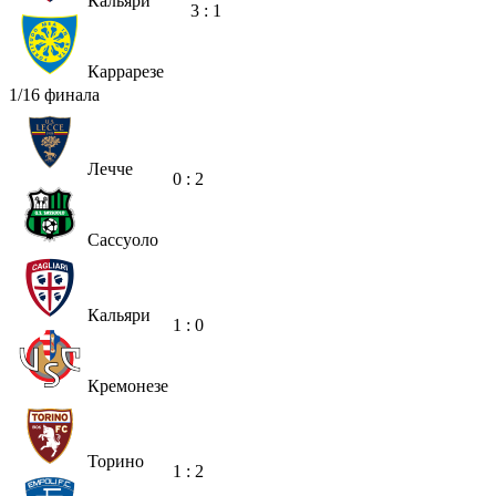
Кальяри
3 : 1
Каррарезе
1/16 финала
Лечче
0 : 2
Сассуоло
Кальяри
1 : 0
Кремонезе
Торино
1 : 2