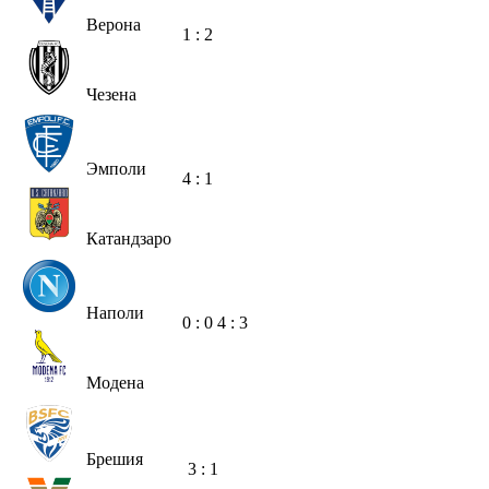
Верона
1 : 2
Чезена
Эмполи
4 : 1
Катандзаро
Наполи
0 : 0
4 : 3
Модена
Брешия
3 : 1