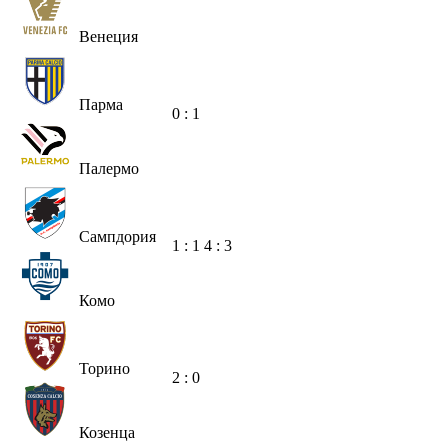
Венеция
Парма
0 : 1
Палермо
Сампдория
1 : 1
4 : 3
Комо
Торино
2 : 0
Козенца