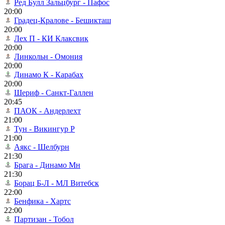
Ред Булл Зальцбург - Пафос
20:00
Градец-Кралове - Бешикташ
20:00
Лех П - КИ Клаксвик
20:00
Линкольн - Омония
20:00
Динамо К - Карабах
20:00
Шериф - Санкт-Галлен
20:45
ПАОК - Андерлехт
21:00
Тун - Викингур Р
21:00
Аякс - Шелбурн
21:30
Брага - Динамо Мн
21:30
Борац Б-Л - МЛ Витебск
22:00
Бенфика - Хартс
22:00
Партизан - Тобол