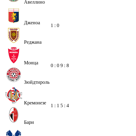
Авеллино
Дженоа
1 : 0
Реджана
Монца
0 : 0
9 : 8
Зюйдтироль
Кремонезе
1 : 1
5 : 4
Бари