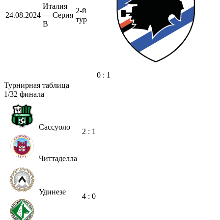
Италия
2-й
24.08.2024
— Серия
тур
B
0 : 1
Турнирная таблица
1/32 финала
Сассуоло
2 : 1
Читтаделла
Удинезе
4 : 0