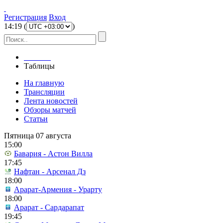
Регистрация
Вход
14
:
19
(
)
Главная
Таблицы
На главную
Трансляции
Лента новостей
Обзоры матчей
Статьи
Пятница 07 августа
15:00
Бавария - Астон Вилла
17:45
Нафтан - Арсенал Дз
18:00
Арарат-Армения - Урарту
18:00
Арарат - Сардарапат
19:45