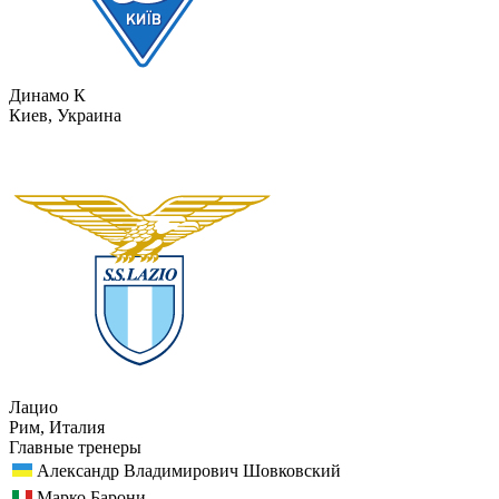
Динамо К
Киев, Украина
Лацио
Рим, Италия
Главные тренеры
Александр Владимирович Шовковский
Марко Барони