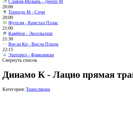
Славия-Мозырь - Днепр М
20:00
Торпедо М - Сочи
20:00
Фулхэм - Кристал Пэлас
21:00
Камбюр - Эксельсиор
21:30
Висла Кр - Висла Плоцк
22:15
Эшторил - Фамаликан
Свернуть список
Динамо К - Лацио прямая тра
Категория:
Трансляции