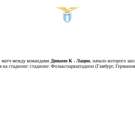
й матч между командами
Динамо К - Лацио
, начало которого за
ся на стадионе: стадионе: Фолькспаркштадион (Гамбург, Герман