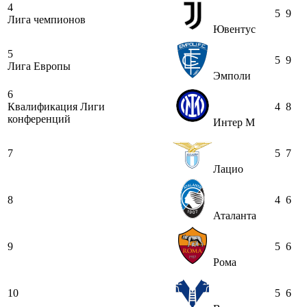
4
5
9
Лига чемпионов
Ювентус
5
5
9
Лига Европы
Эмполи
6
Квалификация Лиги
4
8
конференций
Интер М
7
5
7
Лацио
8
4
6
Аталанта
9
5
6
Рома
10
5
6