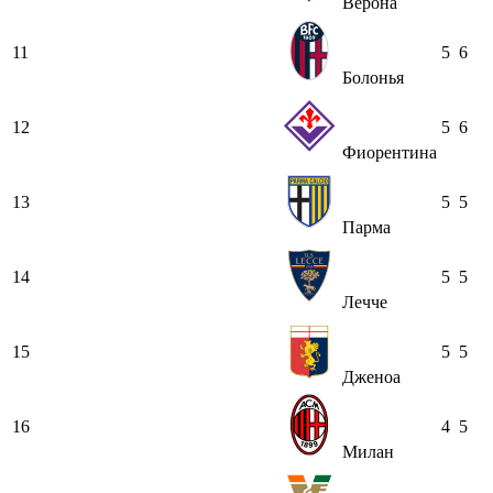
Верона
11
5
6
Болонья
12
5
6
Фиорентина
13
5
5
Парма
14
5
5
Лечче
15
5
5
Дженоа
16
4
5
Милан