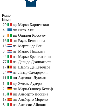
Комо
Комо
29
вр
Марко Карнесекки
4
зщ
Исак Хин
3
зщ
Одилон Коссуну
16
зщ
Рауль Белланова
15
пз
Мартен де Рон
8
пз
Марио Пашалич
44
пз
Марко Брешианини
77
пз
Давиде Дзаппакоста
17
пз
Шарль Де Кетеларе
24
пз
Лазар Самарджич
11
нп
Адемола Лукман
1
вр
Эмиль Аудеро
2
зщ
Марк-Оливер Кемпф
13
зщ
Альберто Доссена
18
зщ
Альберто Морено
6
пз
Алессио Айовин