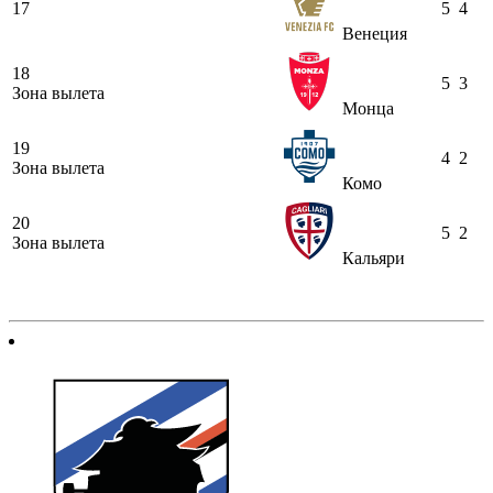
17
5
4
Венеция
18
5
3
Зона вылета
Монца
19
4
2
Зона вылета
Комо
20
5
2
Зона вылета
Кальяри