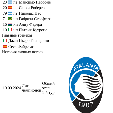
23
пз
Максимо Перроне
20
пз
Серхи Роберто
79
пз
Николас Пас
7
нп
Габриэл Стрефезза
16
нп
Алиу Фадера
10
нп
Патрик Кутроне
Главные тренеры
Джан Пьеро Гасперини
Сеск Фабрегас
История личных встреч
Общий
Лига
19.09.2024
этап.
чемпионов
1-й тур