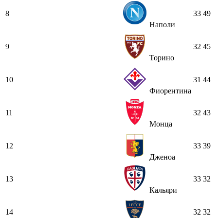
8
33
49
Наполи
9
32
45
Торино
10
31
44
Фиорентина
11
32
43
Монца
12
33
39
Дженоа
13
33
32
Кальяри
14
32
32