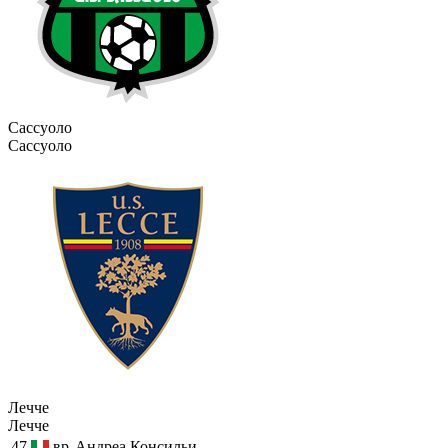
Сассуоло
Сассуоло
Лечче
Лечче
47
вр
Андреа Консильи