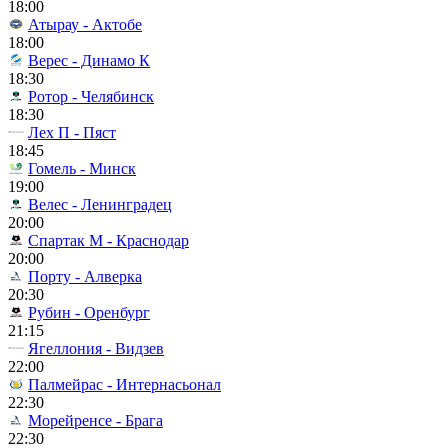
18:00
Атырау - Актобе
18:00
Верес - Динамо К
18:30
Ротор - Челябинск
18:30
Лех П - Пяст
18:45
Гомель - Минск
19:00
Велес - Ленинградец
20:00
Спартак М - Краснодар
20:00
Порту - Алверка
20:30
Рубин - Оренбург
21:15
Ягеллония - Видзев
22:00
Палмейрас - Интернасьонал
22:30
Морейренсе - Брага
22:30