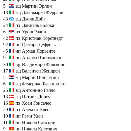
5
зщ
Мартин Эрлич
13
зщ
Джанмарко Феррари
43
зщ
Джош Дойг
24
пз
Даниэль Болока
6
пз
Урош Рачич
42
пз
Кристиан Торстведт
92
нп
Грегоре Дефрель
45
нп
Арман Лорьенте
9
нп
Андреа Пинамонти
30
вр
Владимиро Фальконе
17
зщ
Валентен Жендрей
5
зщ
Марин Понграчич
6
зщ
Федерико Баскиротто
25
зщ
Антонино Галло
13
зщ
Патрик Доргу
16
пз
Хоан Гонсалес
29
пз
Алексис Блен
10
нп
Реми Уден
11
нп
Никола Сансоне
9
нп
Никола Крстович