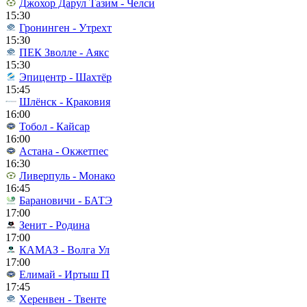
Джохор Дарул Тазим - Челси
15:30
Гронинген - Утрехт
15:30
ПЕК Зволле - Аякс
15:30
Эпицентр - Шахтёр
15:45
Шлёнск - Краковия
16:00
Тобол - Кайсар
16:00
Астана - Окжетпес
16:30
Ливерпуль - Монако
16:45
Барановичи - БАТЭ
17:00
Зенит - Родина
17:00
КАМАЗ - Волга Ул
17:00
Елимай - Иртыш П
17:45
Херенвен - Твенте