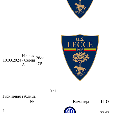
Италия
28-й
10.03.2024
- Серия
тур
А
0 : 1
Турнирная таблица
№
Команда
И
О
1
32
83