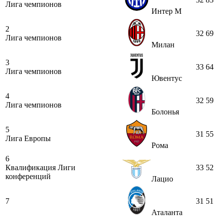
Лига чемпионов
Интер М
2
32
69
Лига чемпионов
Милан
3
33
64
Лига чемпионов
Ювентус
4
32
59
Лига чемпионов
Болонья
5
31
55
Лига Европы
Рома
6
Квалификация Лиги
33
52
конференций
Лацио
7
31
51
Аталанта