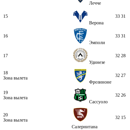
Лечче
15
33
31
Верона
16
33
31
Эмполи
17
32
28
Удинезе
18
32
27
Зона вылета
Фрозиноне
19
32
26
Зона вылета
Сассуоло
20
32
15
Зона вылета
Салернитана