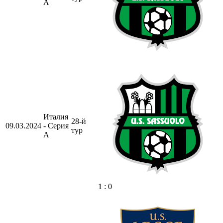
А
Италия
28-й
09.03.2024
- Серия
тур
А
1 : 0