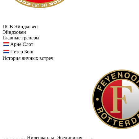
ПСВ Эйндховен
Эйндховен
Главные тренеры
Арне Слот
Петер Бош
История личных встреч
Нидерланды
Эредивизия.