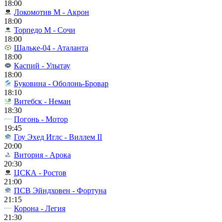
18:00
Локомотив М - Акрон
18:00
Торпедо М - Сочи
18:00
Шальке-04 - Аталанта
18:00
Каспий - Улытау
18:00
Буковина - Оболонь-Бровар
18:10
Витебск - Неман
18:30
Погонь - Мотор
19:45
Гоу Эхед Иглс - Виллем II
20:00
Витория - Арока
20:30
ЦСКА - Ростов
21:00
ПСВ Эйндховен - Фортуна
21:15
Корона - Легия
21:30