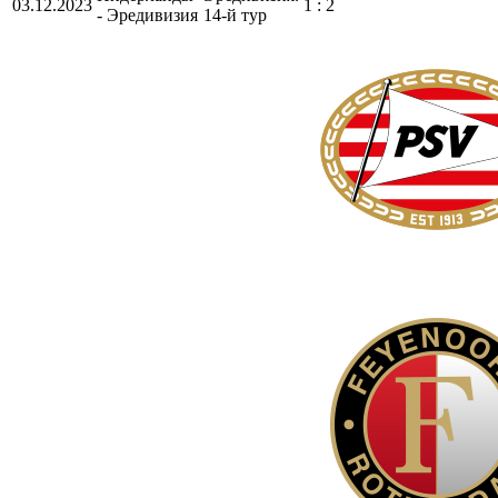
03.12.2023
1 : 2
- Эредивизия
14-й тур