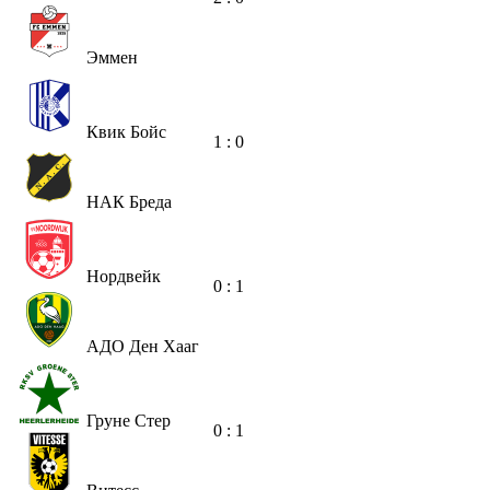
Эммен
Квик Бойс
1 : 0
НАК Бреда
Нордвейк
0 : 1
АДО Ден Хааг
Груне Стер
0 : 1