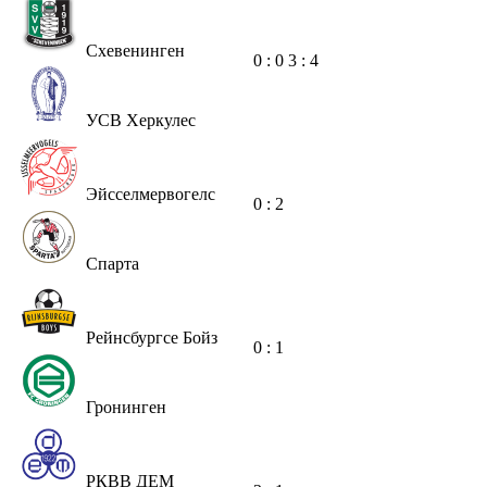
Схевенинген
0 : 0
3 : 4
УСВ Херкулес
Эйсселмервогелс
0 : 2
Спарта
Рейнсбургсе Бойз
0 : 1
Гронинген
РКВВ ДЕМ