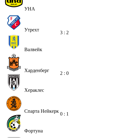
УНА
Утрехт
3 : 2
Валвейк
Харденберг
2 : 0
Хераклес
Спарта Нейкерк
0 : 1
Фортуна