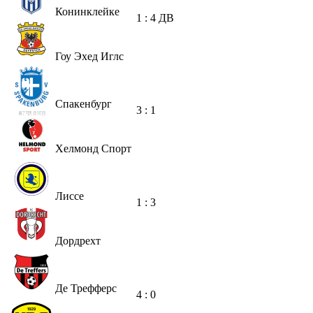
Конинклейке
1 : 4
ДВ
Гоу Эхед Иглс
Спакенбург
3 : 1
Хелмонд Спорт
Лиссе
1 : 3
Дордрехт
Де Трефферс
4 : 0