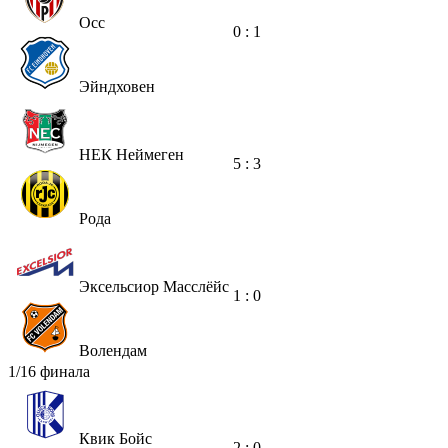
Осс
0 : 1
Эйндховен
НЕК Неймеген
5 : 3
Рода
Эксельсиор Масслёйс
1 : 0
Волендам
1/16 финала
Квик Бойс
2 : 0