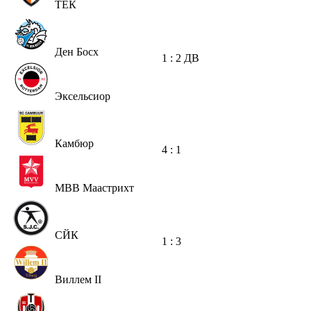
ТЕК
Ден Босх
1 : 2
ДВ
Эксельсиор
Камбюр
4 : 1
МВВ Маастрихт
СЙК
1 : 3
Виллем II