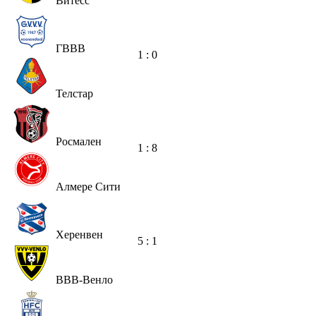
Витесс
ГВВВ
1 : 0
Телстар
Росмален
1 : 8
Алмере Сити
Херенвен
5 : 1
ВВВ-Венло