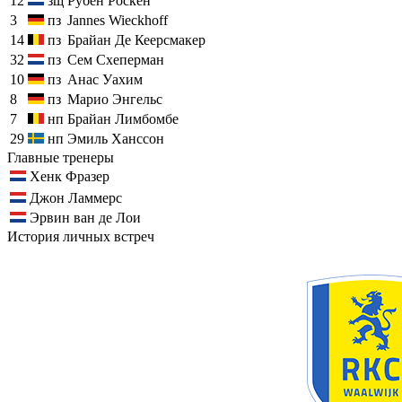
12
зщ
Рубен Роскен
3
пз
Jannes Wieckhoff
14
пз
Брайан Де Кеерсмакер
32
пз
Сем Схеперман
10
пз
Анас Уахим
8
пз
Марио Энгельс
7
нп
Брайан Лимбомбе
29
нп
Эмиль Ханссон
Главные тренеры
Хенк Фразер
Джон Ламмерс
Эрвин ван де Лои
История личных встреч