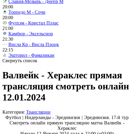
Славия-Мозырь - Днепр М
20:00
Торпедо М - Сочи
20:00
Фулхэм - Кристал Пэлас
21:00
Камбюр - Эксельсиор
21:30
Висла Кр - Висла Плоцк
22:15
Эшторил - Фамаликан
Свернуть список
Валвейк - Хераклес прямая
трансляция смотреть онлайн
12.01.2024
Категория:
Трансляции
Футбол | Нидерланды - Эредивизия |
Эредивизия. 17-й тур
Смотреть онлайн прямую трансляцию матча Валвейк -
Хераклес
Начало 12 Января 2024 года в 22:00 (+03:00)