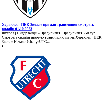
Хераклес - ПЕК Зволле прямая трансляция смотреть
онлайн 01.10.2023
Футбол | Нидерланды - Эредивизия | Эредивизия. 7-й тур
Смотреть онлайн прямую трансляцию матча Хераклес - ПЕК
Зволле Начало {changeUTC...