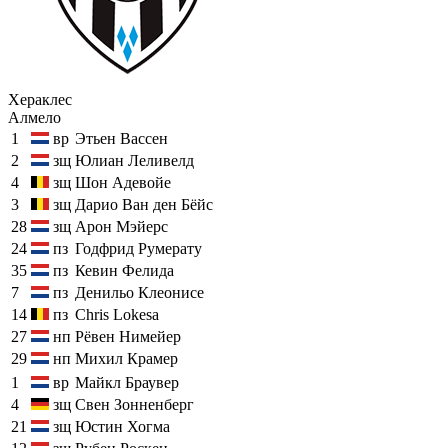
Хераклес
Алмело
1
вр
Этьен Вассен
2
зщ
Юлиан Леливелд
4
зщ
Шон Адевойе
3
зщ
Дарио Ван ден Бёйс
28
зщ
Арон Мэйерс
24
пз
Годфрид Румерату
35
пз
Кевин Фелида
7
пз
Денильо Клеонисе
14
пз
Chris Lokesa
27
нп
Рёвен Нимейер
29
нп
Михил Крамер
1
вр
Майкл Браувер
4
зщ
Свен Зонненберг
21
зщ
Юстин Хогма