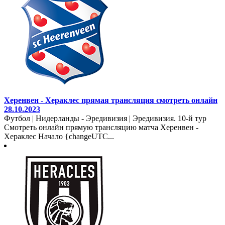
Херенвен - Хераклес прямая трансляция смотреть онлайн
28.10.2023
Футбол | Нидерланды - Эредивизия | Эредивизия. 10-й тур
Смотреть онлайн прямую трансляцию матча Херенвен -
Хераклес Начало {changeUTC...