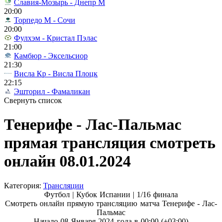
Славия-Мозырь - Днепр М
20:00
Торпедо М - Сочи
20:00
Фулхэм - Кристал Пэлас
21:00
Камбюр - Эксельсиор
21:30
Висла Кр - Висла Плоцк
22:15
Эшторил - Фамаликан
Свернуть список
Тенерифе - Лас-Пальмас
прямая трансляция смотреть
онлайн 08.01.2024
Категория:
Трансляции
Футбол | Кубок Испании |
1/16 финала
Смотреть онлайн прямую трансляцию матча Тенерифе - Лас-
Пальмас
Начало 08 Января 2024 года в 00:00 (+03:00)