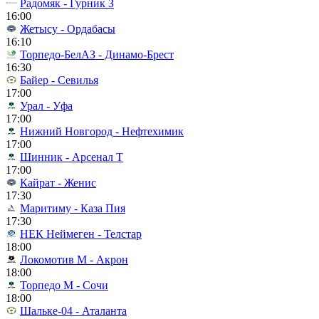
Радомяк - Гурник З
16:00
Жетысу - Ордабасы
16:10
Торпедо-БелАЗ - Динамо-Брест
16:30
Байер - Севилья
17:00
Урал - Уфа
17:00
Нижний Новгород - Нефтехимик
17:00
Шинник - Арсенал Т
17:00
Кайрат - Женис
17:30
Маритиму - Каза Пия
17:30
НЕК Неймеген - Телстар
18:00
Локомотив М - Акрон
18:00
Торпедо М - Сочи
18:00
Шальке-04 - Аталанта