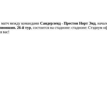
й матч между командами
Сандерленд - Престон Норт Энд
, нача
ионшип. 26-й тур
, состоится на стадионе: стадионе: Стэдиум 
я вас!