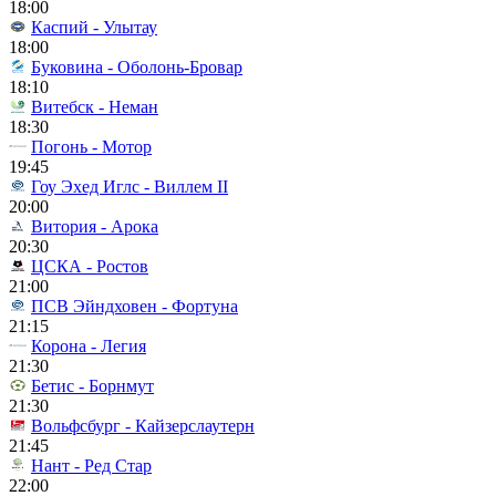
18:00
Каспий - Улытау
18:00
Буковина - Оболонь-Бровар
18:10
Витебск - Неман
18:30
Погонь - Мотор
19:45
Гоу Эхед Иглс - Виллем II
20:00
Витория - Арока
20:30
ЦСКА - Ростов
21:00
ПСВ Эйндховен - Фортуна
21:15
Корона - Легия
21:30
Бетис - Борнмут
21:30
Вольфсбург - Кайзерслаутерн
21:45
Нант - Ред Стар
22:00