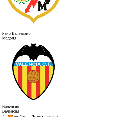
Райо Вальекано
Мадрид
Валенсия
Валенсия
1
вр
Столе Димитриевски