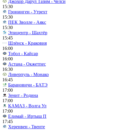
Джохор Дарул Тазим - Челси
15:30
Гронинген - Утрехт
15:30
ПЕК Зволле - Аякс
15:30
Эпицентр - Шахтёр
15:45
Шлёнск - Краковия
16:00
Тобол - Кайсар
16:00
Астана - Окжетпес
16:30
Ливерпуль - Монако
16:45
Барановичи - БАТЭ
17:00
Зенит - Родина
17:00
КАМАЗ - Волга Ул
17:00
Елимай - Иртыш П
17:45
Херенвен - Твенте