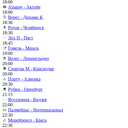
18:00
Атырау - Актобе
18:00
Верес - Динамо К
18:30
Ротор - Челябинск
18:30
Лех П - Пяст
18:45
Гомель - Минск
19:00
Велес - Ленинградец
20:00
Спартак М - Краснодар
20:00
Порту - Алверка
20:30
Рубин - Оренбург
21:15
Ягеллония - Видзев
22:00
Палмейрас - Интернасьонал
22:30
Морейренсе - Брага
22:30