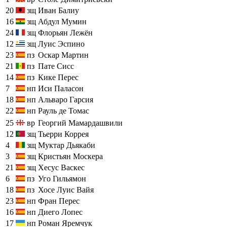
20
зщ
Иван Балиу
16
зщ
Абдул Мумин
24
зщ
Флорьян Лежён
12
зщ
Луис Эспино
23
пз
Оскар Мартин
21
пз
Пате Сисс
14
пз
Кике Перес
7
нп
Иси Паласон
18
нп
Альваро Гарсия
22
нп
Рауль де Томас
25
вр
Георгий Мамардашвили
12
зщ
Тьерри Коррея
4
зщ
Муктар Дьякаби
3
зщ
Кристьян Москера
21
зщ
Хесус Васкес
6
пз
Уго Гильямон
18
пз
Хосе Луис Вайя
23
нп
Фран Перес
16
нп
Диего Лопес
17
нп
Роман Яремчук