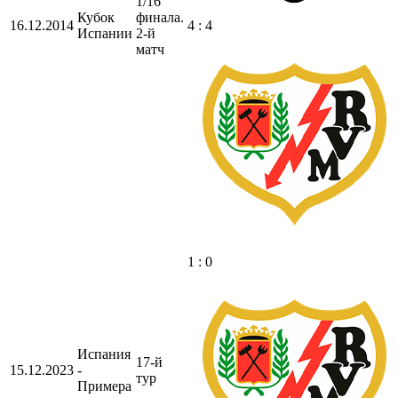
1/16
Кубок
финала.
16.12.2014
4 : 4
Испании
2-й
матч
1 : 0
Испания
17-й
15.12.2023
-
тур
Примера