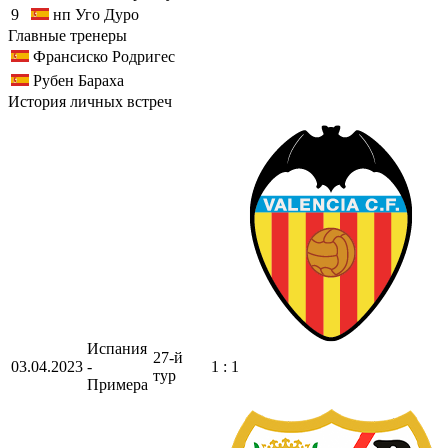
9
нп
Уго Дуро
Главные тренеры
Франсиско Родригес
Рубен Бараха
История личных встреч
Испания
27-й
03.04.2023
-
1 : 1
тур
Примера