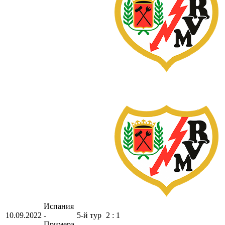
Испания
10.09.2022
-
5-й тур
2 : 1
Примера