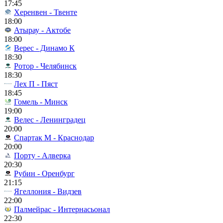
17:45
Херенвен - Твенте
18:00
Атырау - Актобе
18:00
Верес - Динамо К
18:30
Ротор - Челябинск
18:30
Лех П - Пяст
18:45
Гомель - Минск
19:00
Велес - Ленинградец
20:00
Спартак М - Краснодар
20:00
Порту - Алверка
20:30
Рубин - Оренбург
21:15
Ягеллония - Видзев
22:00
Палмейрас - Интернасьонал
22:30