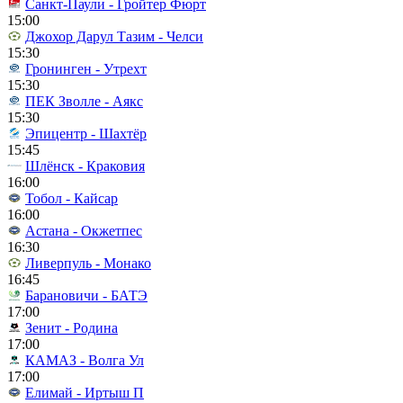
Санкт-Паули - Гройтер Фюрт
15:00
Джохор Дарул Тазим - Челси
15:30
Гронинген - Утрехт
15:30
ПЕК Зволле - Аякс
15:30
Эпицентр - Шахтёр
15:45
Шлёнск - Краковия
16:00
Тобол - Кайсар
16:00
Астана - Окжетпес
16:30
Ливерпуль - Монако
16:45
Барановичи - БАТЭ
17:00
Зенит - Родина
17:00
КАМАЗ - Волга Ул
17:00
Елимай - Иртыш П