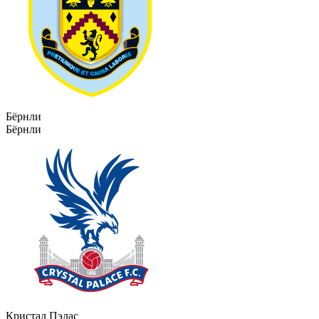
Бёрнли
Бёрнли
Кристал Пэлас