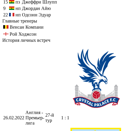
15
пз
Джеффри Шлупп
9
нп
Джордан Айю
22
нп
Одсонн Эдуар
Главные тренеры
Венсан Компани
Рой Ходжсон
История личных встреч
Англия -
27-й
26.02.2022
Премьер-
1 : 1
тур
лига