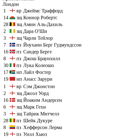
Лондон
1
вр
Джеймс Траффорд
14
зщ
Коннор Робертс
28
зщ
Амин Аль-Дахиль
2
зщ
Дара О'Ши
3
зщ
Чарли Тейлор
7
пз
Йоуханн Берг Гудмундссон
16
пз
Сандер Берге
8
пз
Джош Браунхилл
30
пз
Лука Колеошо
17
нп
Лайл Фостер
19
нп
Анасс Зарури
1
вр
Сэм Джонстон
2
зщ
Джоэл Уорд
16
зщ
Йоаким Андерсен
6
зщ
Марк Гехи
3
зщ
Тайрик Митчелл
28
пз
Шейк Дукуре
8
пз
Хефферсон Лерма
19
пз
Уилл Хьюз