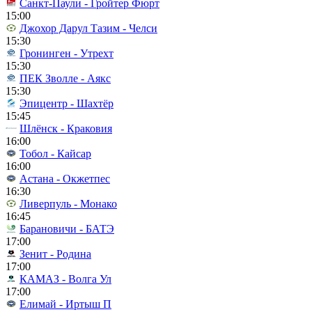
Санкт-Паули - Гройтер Фюрт
15:00
Джохор Дарул Тазим - Челси
15:30
Гронинген - Утрехт
15:30
ПЕК Зволле - Аякс
15:30
Эпицентр - Шахтёр
15:45
Шлёнск - Краковия
16:00
Тобол - Кайсар
16:00
Астана - Окжетпес
16:30
Ливерпуль - Монако
16:45
Барановичи - БАТЭ
17:00
Зенит - Родина
17:00
КАМАЗ - Волга Ул
17:00
Елимай - Иртыш П