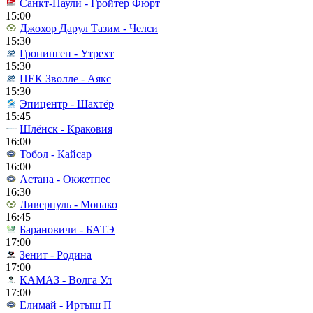
Санкт-Паули - Гройтер Фюрт
15:00
Джохор Дарул Тазим - Челси
15:30
Гронинген - Утрехт
15:30
ПЕК Зволле - Аякс
15:30
Эпицентр - Шахтёр
15:45
Шлёнск - Краковия
16:00
Тобол - Кайсар
16:00
Астана - Окжетпес
16:30
Ливерпуль - Монако
16:45
Барановичи - БАТЭ
17:00
Зенит - Родина
17:00
КАМАЗ - Волга Ул
17:00
Елимай - Иртыш П