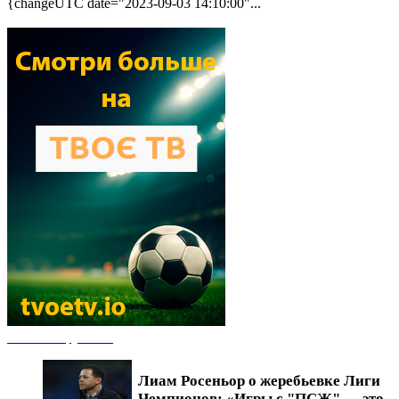
{changeUTC date="2023-09-03 14:10:00"...
Новости футбола
Лиам Росеньор о жеребьевке Лиги
Чемпионов: «Игры с "ПСЖ" — это