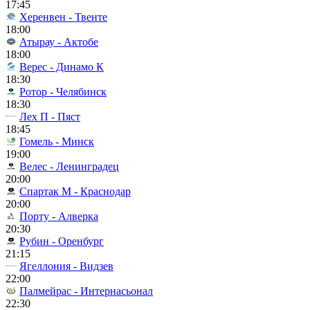
17:45
Херенвен - Твенте
18:00
Атырау - Актобе
18:00
Верес - Динамо К
18:30
Ротор - Челябинск
18:30
Лех П - Пяст
18:45
Гомель - Минск
19:00
Велес - Ленинградец
20:00
Спартак М - Краснодар
20:00
Порту - Алверка
20:30
Рубин - Оренбург
21:15
Ягеллония - Видзев
22:00
Палмейрас - Интернасьонал
22:30