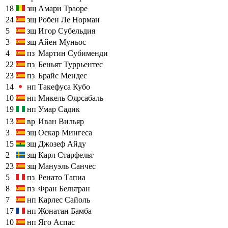
18
зщ
Амари Траоре
24
зщ
Робен Ле Норман
5
зщ
Игор Субельдия
3
зщ
Айен Муньос
4
пз
Мартин Субименди
22
пз
Беньят Туррьентес
23
пз
Брайс Мендес
14
нп
Такефуса Кубо
10
нп
Микель Оярсабаль
19
нп
Умар Садик
13
вр
Иван Вильяр
3
зщ
Оскар Мингеса
15
зщ
Джозеф Айду
2
зщ
Карл Старфельт
23
зщ
Мануэль Санчес
5
пз
Ренато Тапиа
8
пз
Фран Бельтран
7
нп
Карлес Сайоль
17
нп
Жонатан Бамба
10
нп
Яго Аспас