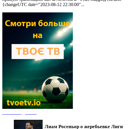
{changeUTC date="2023-08-12 22:30:00"...
Новости футбола
Лиам Росеньор о жеребьевке Лиги