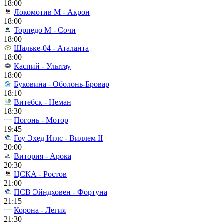
18:00
Локомотив М - Акрон
18:00
Торпедо М - Сочи
18:00
Шальке-04 - Аталанта
18:00
Каспий - Улытау
18:00
Буковина - Оболонь-Бровар
18:10
Витебск - Неман
18:30
Погонь - Мотор
19:45
Гоу Эхед Иглс - Виллем II
20:00
Витория - Арока
20:30
ЦСКА - Ростов
21:00
ПСВ Эйндховен - Фортуна
21:15
Корона - Легия
21:30