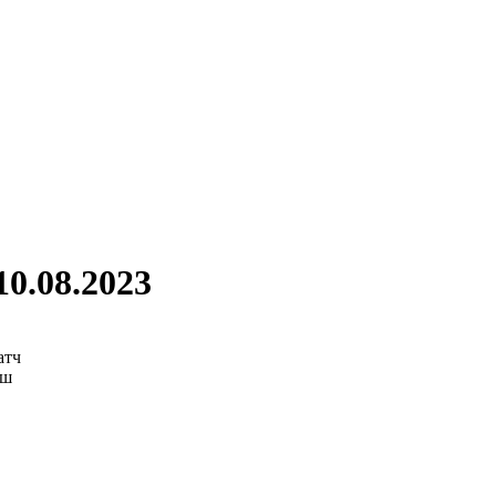
0.08.2023
атч
аш