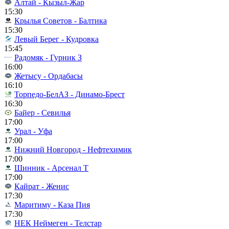
Алтай - Кызыл-Жар
15:30
Крылья Советов - Балтика
15:30
Левый Берег - Кудровка
15:45
Радомяк - Гурник З
16:00
Жетысу - Ордабасы
16:10
Торпедо-БелАЗ - Динамо-Брест
16:30
Байер - Севилья
17:00
Урал - Уфа
17:00
Нижний Новгород - Нефтехимик
17:00
Шинник - Арсенал Т
17:00
Кайрат - Женис
17:30
Маритиму - Каза Пия
17:30
НЕК Неймеген - Телстар