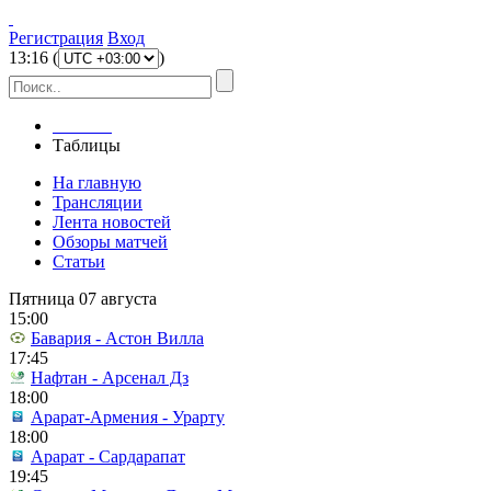
Регистрация
Вход
13
:
16
(
)
Главная
Таблицы
На главную
Трансляции
Лента новостей
Обзоры матчей
Статьи
Пятница 07 августа
15:00
Бавария - Астон Вилла
17:45
Нафтан - Арсенал Дз
18:00
Арарат-Армения - Урарту
18:00
Арарат - Сардарапат
19:45