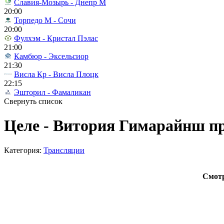
Славия-Мозырь - Днепр М
20:00
Торпедо М - Сочи
20:00
Фулхэм - Кристал Пэлас
21:00
Камбюр - Эксельсиор
21:30
Висла Кр - Висла Плоцк
22:15
Эшторил - Фамаликан
Свернуть список
Целе - Витория Гимарайнш пр
Категория:
Трансляции
Смотр