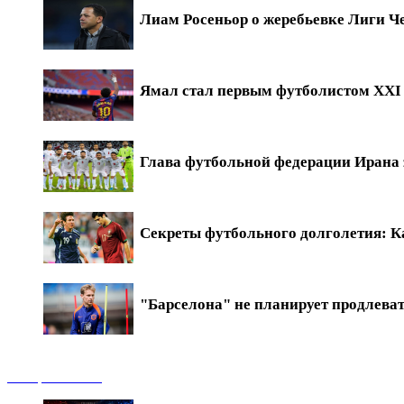
Лиам Росеньор о жеребьевке Лиги Ч
Ямал стал первым футболистом XXI в
Глава футбольной федерации Ирана 
Секреты футбольного долголетия: Ка
"Барселона" не планирует продлева
Обзоры матчей