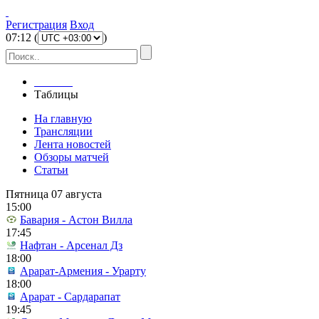
Регистрация
Вход
07
:
12
(
)
Главная
Таблицы
На главную
Трансляции
Лента новостей
Обзоры матчей
Статьи
Пятница 07 августа
15:00
Бавария - Астон Вилла
17:45
Нафтан - Арсенал Дз
18:00
Арарат-Армения - Урарту
18:00
Арарат - Сардарапат
19:45