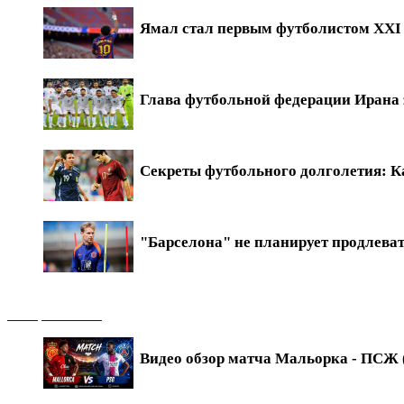
Ямал стал первым футболистом XXI в
Глава футбольной федерации Ирана 
Секреты футбольного долголетия: Ка
"Барселона" не планирует продлева
Обзоры матчей
Видео обзор матча Мальорка - ПСЖ (