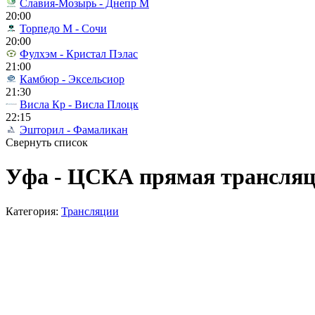
Славия-Мозырь - Днепр М
20:00
Торпедо М - Сочи
20:00
Фулхэм - Кристал Пэлас
21:00
Камбюр - Эксельсиор
21:30
Висла Кр - Висла Плоцк
22:15
Эшторил - Фамаликан
Свернуть список
Уфа - ЦСКА прямая трансляци
Категория:
Трансляции