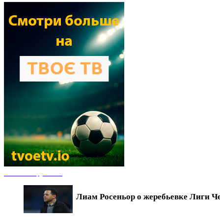
Новости футбола
Лиам Росеньор о жеребьевке Лиги Ч