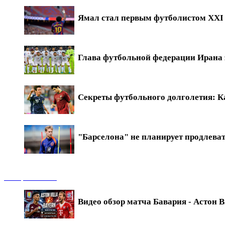
Ямал стал первым футболистом XXI в
Глава футбольной федерации Ирана 
Секреты футбольного долголетия: Ка
"Барселона" не планирует продлева
Обзоры матчей
Видео обзор матча Бавария - Астон В