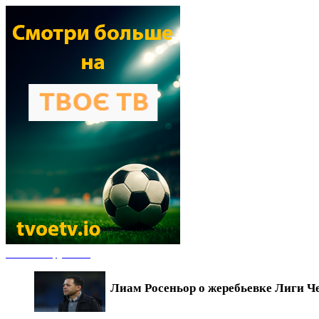
Новости футбола
Лиам Росеньор о жеребьевке Лиги Ч