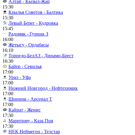
Алтай - Кызыл-Жар
15:30
Крылья Советов - Балтика
15:30
Левый Берег - Кудровка
15:45
Радомяк - Гурник З
16:00
Жетысу - Ордабасы
16:10
Торпедо-БелАЗ - Динамо-Брест
16:30
Байер - Севилья
17:00
Урал - Уфа
17:00
Нижний Новгород - Нефтехимик
17:00
Шинник - Арсенал Т
17:00
Кайрат - Женис
17:30
Маритиму - Каза Пия
17:30
НЕК Неймеген - Телстар