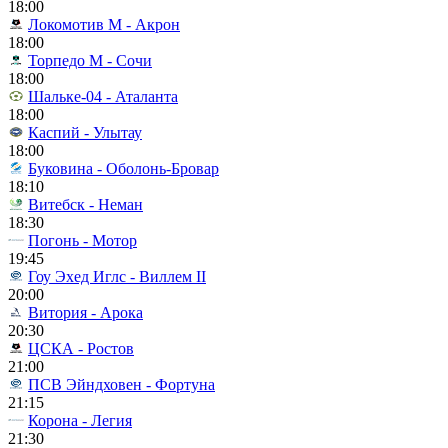
18:00
Локомотив М - Акрон
18:00
Торпедо М - Сочи
18:00
Шальке-04 - Аталанта
18:00
Каспий - Улытау
18:00
Буковина - Оболонь-Бровар
18:10
Витебск - Неман
18:30
Погонь - Мотор
19:45
Гоу Эхед Иглс - Виллем II
20:00
Витория - Арока
20:30
ЦСКА - Ростов
21:00
ПСВ Эйндховен - Фортуна
21:15
Корона - Легия
21:30