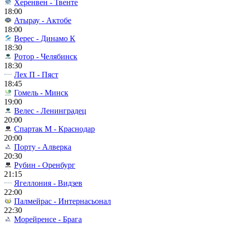
Херенвен - Твенте
18:00
Атырау - Актобе
18:00
Верес - Динамо К
18:30
Ротор - Челябинск
18:30
Лех П - Пяст
18:45
Гомель - Минск
19:00
Велес - Ленинградец
20:00
Спартак М - Краснодар
20:00
Порту - Алверка
20:30
Рубин - Оренбург
21:15
Ягеллония - Видзев
22:00
Палмейрас - Интернасьонал
22:30
Морейренсе - Брага