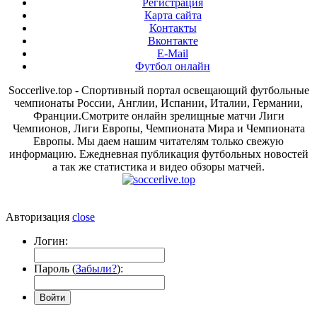
Регистрация
Карта сайта
Контакты
Вконтакте
E-Mail
Футбол онлайн
Soccerlive.top - Спортивный портал освещающий футбольные
чемпионаты России, Англии, Испании, Италии, Германии,
Франции.Смотрите онлайн зрелищные матчи Лиги
Чемпионов, Лиги Европы, Чемпионата Мира и Чемпионата
Европы. Мы даем нашим читателям только свежую
информацию. Ежедневная публикация футбольных новостей
а так же статистика и видео обзоры матчей.
Авторизация
close
Логин:
Пароль (
Забыли?
):
Войти