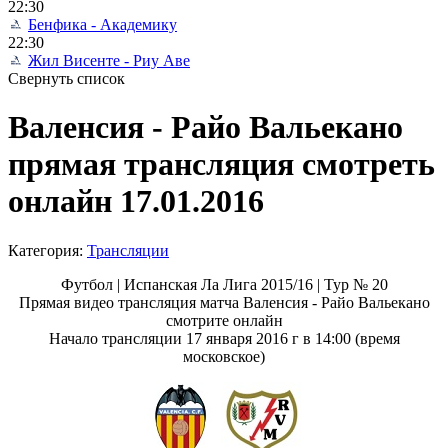
22:30
Бенфика - Академику
22:30
Жил Висенте - Риу Аве
Свернуть список
Валенсия - Райо Вальекано
прямая трансляция смотреть
онлайн 17.01.2016
Категория:
Трансляции
Футбол | Испанская Ла Лига 2015/16 | Тур № 20
Прямая видео трансляция матча Валенсия - Райо Вальекано
смотрите онлайн
Начало трансляции 17 января 2016 г в 14:00 (время
московское)