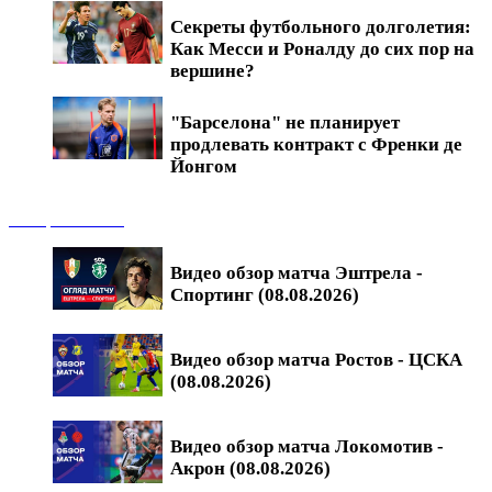
Секреты футбольного долголетия:
Как Месси и Роналду до сих пор на
вершине?
"Барселона" не планирует
продлевать контракт с Френки де
Йонгом
Обзоры матчей
Видео обзор матча Эштрела -
Спортинг (08.08.2026)
Видео обзор матча Ростов - ЦСКА
(08.08.2026)
Видео обзор матча Локомотив -
Акрон (08.08.2026)