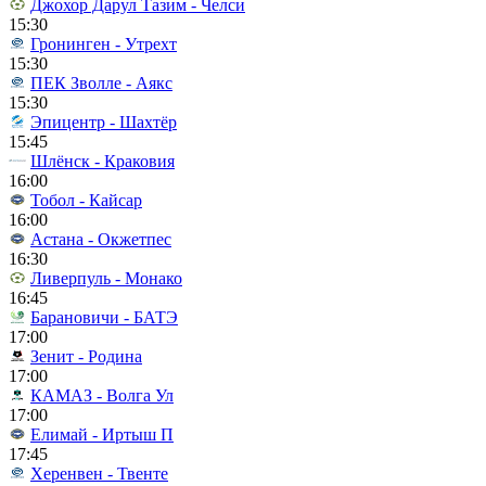
Джохор Дарул Тазим - Челси
15:30
Гронинген - Утрехт
15:30
ПЕК Зволле - Аякс
15:30
Эпицентр - Шахтёр
15:45
Шлёнск - Краковия
16:00
Тобол - Кайсар
16:00
Астана - Окжетпес
16:30
Ливерпуль - Монако
16:45
Барановичи - БАТЭ
17:00
Зенит - Родина
17:00
КАМАЗ - Волга Ул
17:00
Елимай - Иртыш П
17:45
Херенвен - Твенте