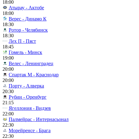
18:00
Атырау - Актобе
18:00
Верес - Динамо К
18:30
Ротор - Челябинск
18:30
Лех П - Пяст
18:45
Гомель - Минск
19:00
Велес - Ленинградец
20:00
Спартак М - Краснодар
20:00
Порту - Алверка
20:30
Рубин - Оренбург
21:15
Ягеллония - Видзев
22:00
Палмейрас - Интернасьонал
22:30
Морейренсе - Брага
22:30