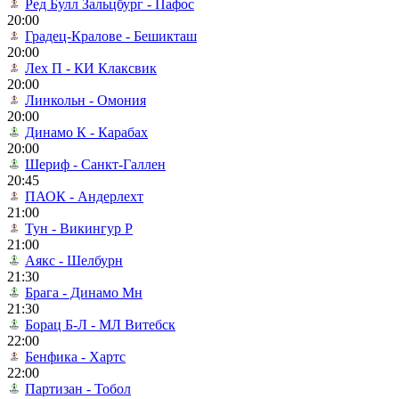
Ред Булл Зальцбург - Пафос
20:00
Градец-Кралове - Бешикташ
20:00
Лех П - КИ Клаксвик
20:00
Линкольн - Омония
20:00
Динамо К - Карабах
20:00
Шериф - Санкт-Галлен
20:45
ПАОК - Андерлехт
21:00
Тун - Викингур Р
21:00
Аякс - Шелбурн
21:30
Брага - Динамо Мн
21:30
Борац Б-Л - МЛ Витебск
22:00
Бенфика - Хартс
22:00
Партизан - Тобол