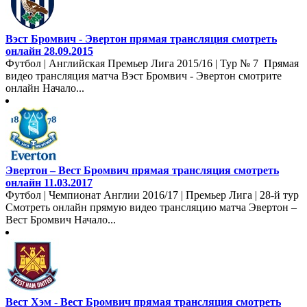
Вэст Бромвич - Эвертон прямая трансляция смотреть
онлайн 28.09.2015
Футбол | Английская Премьер Лига 2015/16 | Тур № 7 Прямая
видео трансляция матча Вэст Бромвич - Эвертон смотрите
онлайн Начало...
Эвертон – Вест Бромвич прямая трансляция смотреть
онлайн 11.03.2017
Футбол | Чемпионат Англии 2016/17 | Премьер Лига | 28-й тур
Смотреть онлайн прямую видео трансляцию матча Эвертон –
Вест Бромвич Начало...
Вест Хэм - Вест Бромвич прямая трансляция смотреть