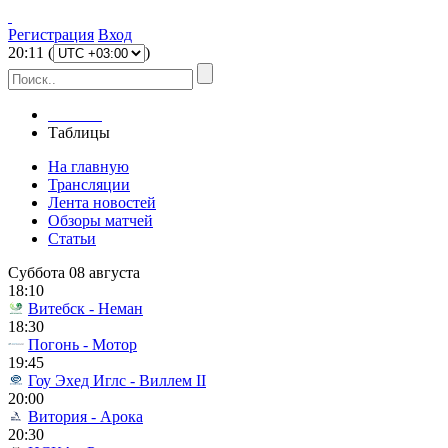
Регистрация
Вход
20
:
11
(
)
Главная
Таблицы
На главную
Трансляции
Лента новостей
Обзоры матчей
Статьи
Суббота 08 августа
18:10
Витебск - Неман
18:30
Погонь - Мотор
19:45
Гоу Эхед Иглс - Виллем II
20:00
Витория - Арока
20:30