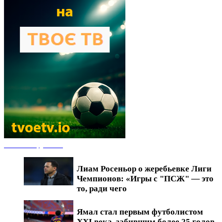
Новости футбола
Лиам Росеньор о жеребьевке Лиги
Чемпионов: «Игры с "ПСЖ" — это
то, ради чего
Ямал стал первым футболистом
XXI века, забившим более 25 голов