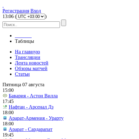
Регистрация
Вход
13
:
06
(
)
Главная
Таблицы
На главную
Трансляции
Лента новостей
Обзоры матчей
Статьи
Пятница 07 августа
15:00
Бавария - Астон Вилла
17:45
Нафтан - Арсенал Дз
18:00
Арарат-Армения - Урарту
18:00
Арарат - Сардарапат
19:45