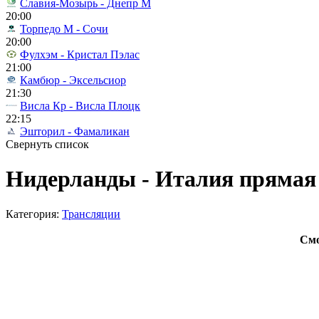
Славия-Мозырь - Днепр М
20:00
Торпедо М - Сочи
20:00
Фулхэм - Кристал Пэлас
21:00
Камбюр - Эксельсиор
21:30
Висла Кр - Висла Плоцк
22:15
Эшторил - Фамаликан
Свернуть список
Нидерланды - Италия прямая 
Категория:
Трансляции
Смо