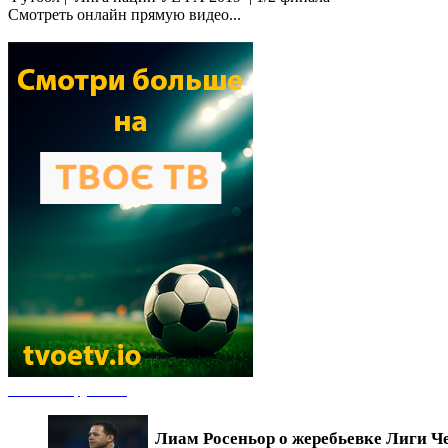
Смотреть онлайн прямую видео...
Новости футбола
Лиам Росеньор о жеребьевке Лиги Ч