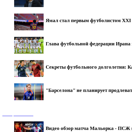
Ямал стал первым футболистом XXI в
Глава футбольной федерации Ирана 
Секреты футбольного долголетия: Ка
"Барселона" не планирует продлева
Обзоры матчей
Видео обзор матча Мальорка - ПСЖ (