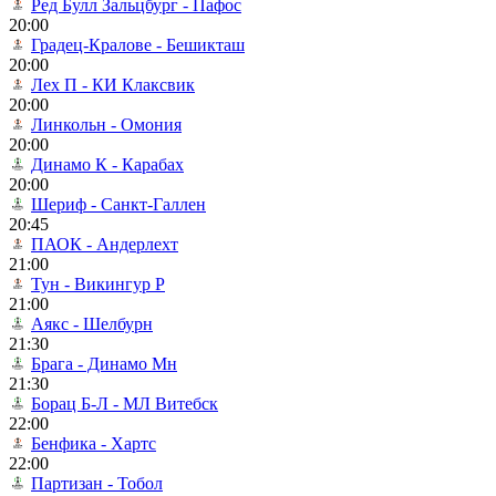
Ред Булл Зальцбург - Пафос
20:00
Градец-Кралове - Бешикташ
20:00
Лех П - КИ Клаксвик
20:00
Линкольн - Омония
20:00
Динамо К - Карабах
20:00
Шериф - Санкт-Галлен
20:45
ПАОК - Андерлехт
21:00
Тун - Викингур Р
21:00
Аякс - Шелбурн
21:30
Брага - Динамо Мн
21:30
Борац Б-Л - МЛ Витебск
22:00
Бенфика - Хартс
22:00
Партизан - Тобол