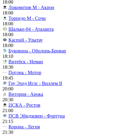
18:00
Локомотив М - Акрон
18:00
Торпедо М - Сочи
18:00
Шальке-04 - Аталанта
18:00
Каспий - Улытау
18:00
Буковина - Оболонь-Бровар
18:10
Витебск - Неман
18:30
Погонь - Мотор
19:45
Гоу Эхед Иглс - Виллем II
20:00
Витория - Арока
20:30
ЦСКА - Ростов
21:00
ПСВ Эйндховен - Фортуна
21:15
Корона - Легия
21:30