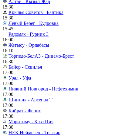
Алтай - Кызыл-Жар
15:30
Крылья Советов - Балтика
15:30
Левый Берег - Кудровка
15:45
Радомяк - Гурник З
16:00
Жетысу - Ордабасы
16:10
Торпедо-БелАЗ - Динамо-Брест
16:30
Байер - Севилья
17:00
Урал - Уфа
17:00
Нижний Новгород - Нефтехимик
17:00
Шинник - Арсенал Т
17:00
Кайрат - Женис
17:30
Маритиму - Каза Пия
17:30
НЕК Неймеген - Телстар