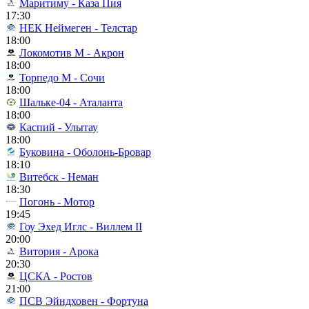
Маритиму - Каза Пия
17:30
НЕК Неймеген - Телстар
18:00
Локомотив М - Акрон
18:00
Торпедо М - Сочи
18:00
Шальке-04 - Аталанта
18:00
Каспий - Улытау
18:00
Буковина - Оболонь-Бровар
18:10
Витебск - Неман
18:30
Погонь - Мотор
19:45
Гоу Эхед Иглс - Виллем II
20:00
Витория - Арока
20:30
ЦСКА - Ростов
21:00
ПСВ Эйндховен - Фортуна