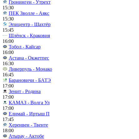
Гронинген - Утрехт
15:30
ПЕК Зволле - Аякс
15:30
Эпицентр - Шахтёр
15:45
Шлёнск - Краковия
16:00
Тобол - Кайсар
16:00
Астана - Окжетпес
16:30
Ливерпуль - Монако
16:45
Барановичи - БАТЭ
17:00
Зенит - Родина
17:00
КАМАЗ - Волга Ул
17:00
Елимай - Иртыш П
17:45
Херенвен - Твенте
18:00
Атырау - Актобе