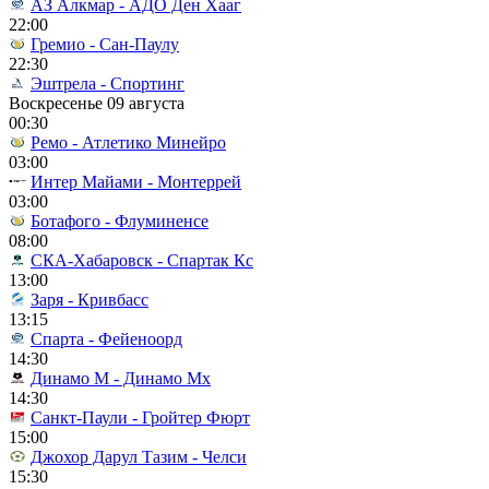
АЗ Алкмар - АДО Ден Хааг
22:00
Гремио - Сан-Паулу
22:30
Эштрела - Спортинг
Воскресенье 09 августа
00:30
Ремо - Атлетико Минейро
03:00
Интер Майами - Монтеррей
03:00
Ботафого - Флуминенсе
08:00
СКА-Хабаровск - Спартак Кс
13:00
Заря - Кривбасс
13:15
Спарта - Фейеноорд
14:30
Динамо М - Динамо Мх
14:30
Санкт-Паули - Гройтер Фюрт
15:00
Джохор Дарул Тазим - Челси
15:30