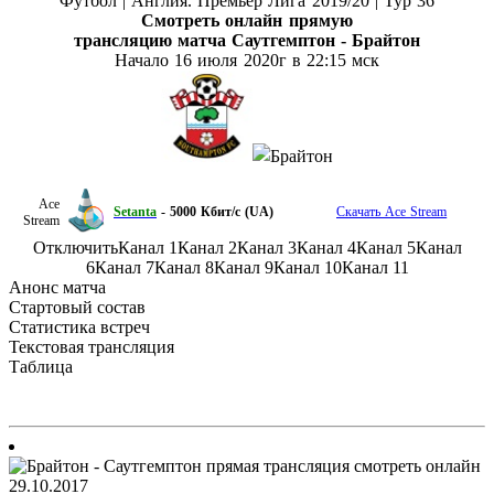
Футбол | Англия. Премьер Лига
2019/20
| Тур 36
Смотреть онлайн прямую
трансляцию матча
Саутгемптон - Брайтон
Начало 16 июля
2020г в 22:15 мск
Ace
Setanta
- 5000 Кбит/с (UA)
Скачать Ace Stream
Stream
Отключить
Канал 1
Канал 2
Канал 3
Канал 4
Канал 5
Канал
6
Канал 7
Канал 8
Канал 9
Канал 10
Канал 11
Анонс матча
Стартовый состав
Статистика встреч
Текстовая трансляция
Таблица