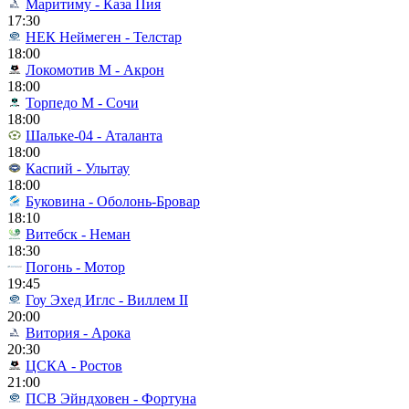
Маритиму - Каза Пия
17:30
НЕК Неймеген - Телстар
18:00
Локомотив М - Акрон
18:00
Торпедо М - Сочи
18:00
Шальке-04 - Аталанта
18:00
Каспий - Улытау
18:00
Буковина - Оболонь-Бровар
18:10
Витебск - Неман
18:30
Погонь - Мотор
19:45
Гоу Эхед Иглс - Виллем II
20:00
Витория - Арока
20:30
ЦСКА - Ростов
21:00
ПСВ Эйндховен - Фортуна