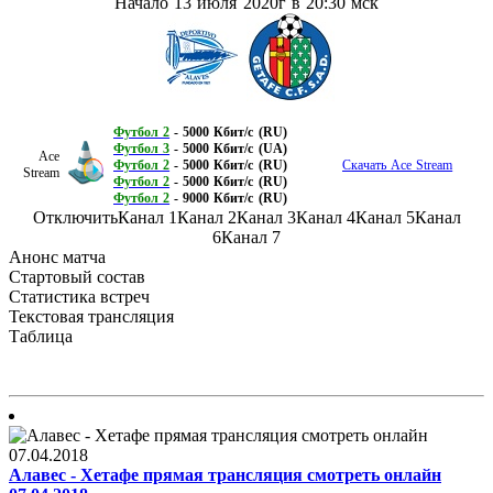
Начало 13 июля
2020г в 20:30 мск
Футбол 2
- 5000 Кбит/с (RU)
Футбол 3
- 5000 Кбит/с (UA)
Ace
Футбол 2
- 5000 Кбит/с (RU)
Скачать Ace Stream
Stream
Футбол 2
- 5000 Кбит/с (RU)
Футбол 2
- 9000 Кбит/с (RU)
Отключить
Канал 1
Канал 2
Канал 3
Канал 4
Канал 5
Канал
6
Канал 7
Анонс матча
Стартовый состав
Статистика встреч
Текстовая трансляция
Таблица
Алавес - Хетафе прямая трансляция смотреть онлайн