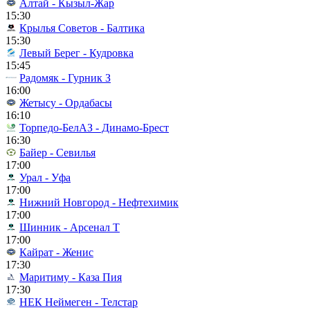
Алтай - Кызыл-Жар
15:30
Крылья Советов - Балтика
15:30
Левый Берег - Кудровка
15:45
Радомяк - Гурник З
16:00
Жетысу - Ордабасы
16:10
Торпедо-БелАЗ - Динамо-Брест
16:30
Байер - Севилья
17:00
Урал - Уфа
17:00
Нижний Новгород - Нефтехимик
17:00
Шинник - Арсенал Т
17:00
Кайрат - Женис
17:30
Маритиму - Каза Пия
17:30
НЕК Неймеген - Телстар