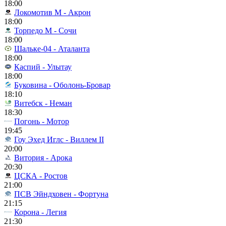
18:00
Локомотив М - Акрон
18:00
Торпедо М - Сочи
18:00
Шальке-04 - Аталанта
18:00
Каспий - Улытау
18:00
Буковина - Оболонь-Бровар
18:10
Витебск - Неман
18:30
Погонь - Мотор
19:45
Гоу Эхед Иглс - Виллем II
20:00
Витория - Арока
20:30
ЦСКА - Ростов
21:00
ПСВ Эйндховен - Фортуна
21:15
Корона - Легия
21:30