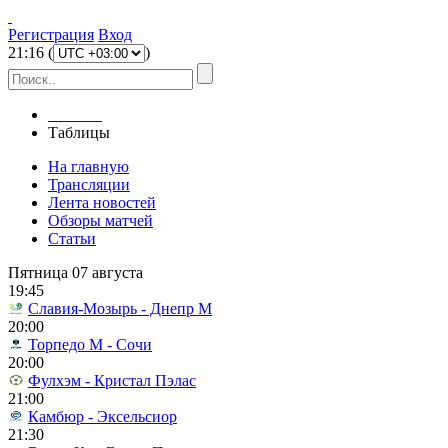
Регистрация
Вход
21
:
16
(
)
Главная
Таблицы
На главную
Трансляции
Лента новостей
Обзоры матчей
Статьи
Пятница 07 августа
19:45
Славия-Мозырь - Днепр М
20:00
Торпедо М - Сочи
20:00
Фулхэм - Кристал Пэлас
21:00
Камбюр - Эксельсиор
21:30