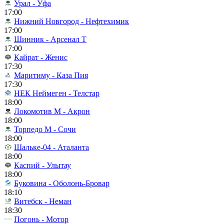
Урал - Уфа
17:00
Нижний Новгород - Нефтехимик
17:00
Шинник - Арсенал Т
17:00
Кайрат - Женис
17:30
Маритиму - Каза Пия
17:30
НЕК Неймеген - Телстар
18:00
Локомотив М - Акрон
18:00
Торпедо М - Сочи
18:00
Шальке-04 - Аталанта
18:00
Каспий - Улытау
18:00
Буковина - Оболонь-Бровар
18:10
Витебск - Неман
18:30
Погонь - Мотор