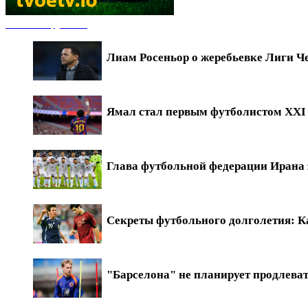
Новости футбола
Лиам Росеньор о жеребьевке Лиги Ч
Ямал стал первым футболистом XXI в
Глава футбольной федерации Ирана 
Секреты футбольного долголетия: Ка
"Барселона" не планирует продлева