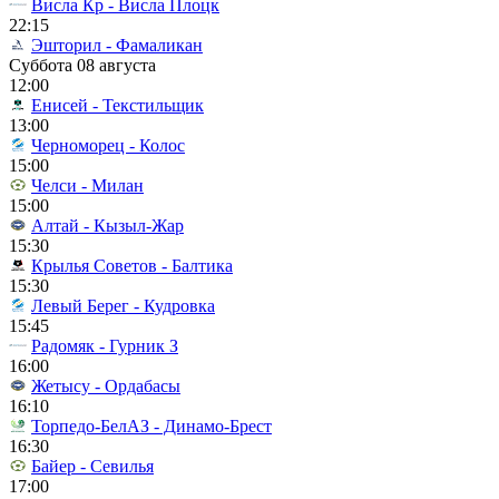
Висла Кр - Висла Плоцк
22:15
Эшторил - Фамаликан
Суббота 08 августа
12:00
Енисей - Текстильщик
13:00
Черноморец - Колос
15:00
Челси - Милан
15:00
Алтай - Кызыл-Жар
15:30
Крылья Советов - Балтика
15:30
Левый Берег - Кудровка
15:45
Радомяк - Гурник З
16:00
Жетысу - Ордабасы
16:10
Торпедо-БелАЗ - Динамо-Брест
16:30
Байер - Севилья
17:00