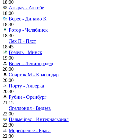
18:00
Атырау - Актобе
18:00
Верес - Динамо К
18:30
Ротор - Челябинск
18:30
Лех П - Пяст
18:45
Гомель - Минск
19:00
Велес - Ленинградец
20:00
Спартак М - Краснодар
20:00
Порту - Алверка
20:30
Рубин - Оренбург
21:15
Ягеллония - Видзев
22:00
Палмейрас - Интернасьонал
22:30
Морейренсе - Брага
22:30