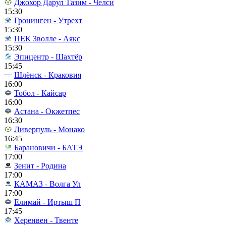
Джохор Дарул Тазим - Челси
15:30
Гронинген - Утрехт
15:30
ПЕК Зволле - Аякс
15:30
Эпицентр - Шахтёр
15:45
Шлёнск - Краковия
16:00
Тобол - Кайсар
16:00
Астана - Окжетпес
16:30
Ливерпуль - Монако
16:45
Барановичи - БАТЭ
17:00
Зенит - Родина
17:00
КАМАЗ - Волга Ул
17:00
Елимай - Иртыш П
17:45
Херенвен - Твенте