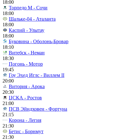
18:00
Торпедо М - Сочи
18:00
Шальке-04 - Аталанта
18:00
Каспий - Улытау
18:00
Буковина - Оболонь-Бровар
18:10
Витебск - Неман
18:30
Погонь - Мотор
19:45
Гоу Эхед Иглс - Виллем II
20:00
Витория - Арока
20:30
ЦСКА - Ростов
21:00
ПСВ Эйндховен - Фортуна
21:15
Корона - Легия
21:30
Бетис - Борнмут
21:30