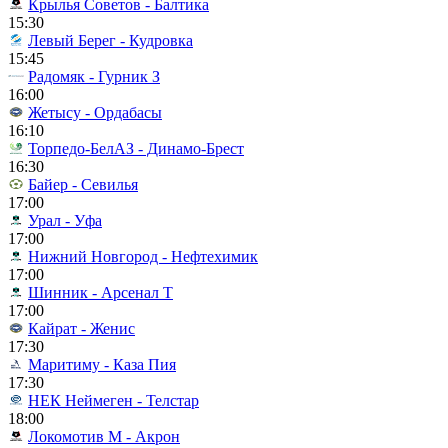
Крылья Советов - Балтика
15:30
Левый Берег - Кудровка
15:45
Радомяк - Гурник З
16:00
Жетысу - Ордабасы
16:10
Торпедо-БелАЗ - Динамо-Брест
16:30
Байер - Севилья
17:00
Урал - Уфа
17:00
Нижний Новгород - Нефтехимик
17:00
Шинник - Арсенал Т
17:00
Кайрат - Женис
17:30
Маритиму - Каза Пия
17:30
НЕК Неймеген - Телстар
18:00
Локомотив М - Акрон