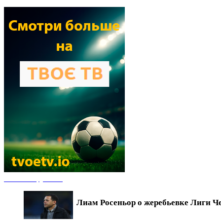
Новости футбола
Лиам Росеньор о жеребьевке Лиги Ч