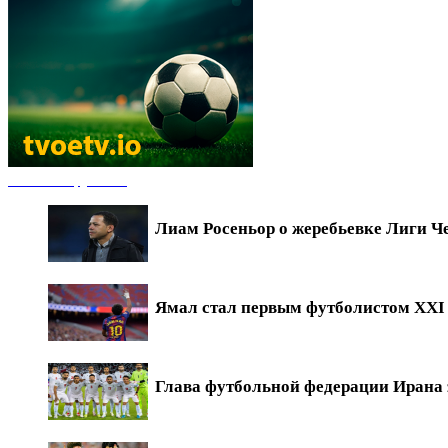
Новости футбола
Лиам Росеньор о жеребьевке Лиги Ч
Ямал стал первым футболистом XXI в
Глава футбольной федерации Ирана 