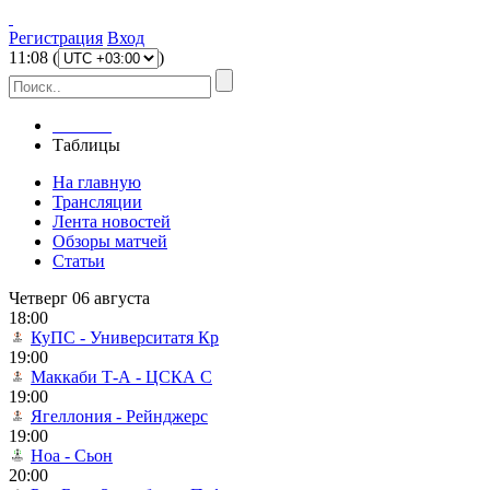
Регистрация
Вход
11
:
08
(
)
Главная
Таблицы
На главную
Трансляции
Лента новостей
Обзоры матчей
Статьи
Четверг 06 августа
18:00
КуПС - Университатя Кр
19:00
Маккаби Т-А - ЦСКА С
19:00
Ягеллония - Рейнджерс
19:00
Ноа - Сьон
20:00