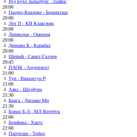
Ред Булл Зальцбург - Пафос
20:00
Градец-Кралове - Бешикташ
20:00
Лех П - КИ Клаксвик
20:00
Линкольн - Омония
20:00
Динамо К - Карабах
20:00
Шериф - Санкт-Галлен
20:45
ПАОК - Андерлехт
21:00
Тун - Викингур Р
21:00
Аякс - Шелбурн
21:30
Брага - Динамо Мн
21:30
Борац Б-Л - МЛ Витебск
22:00
Бенфика - Хартс
22:00
Партизан - Тобол