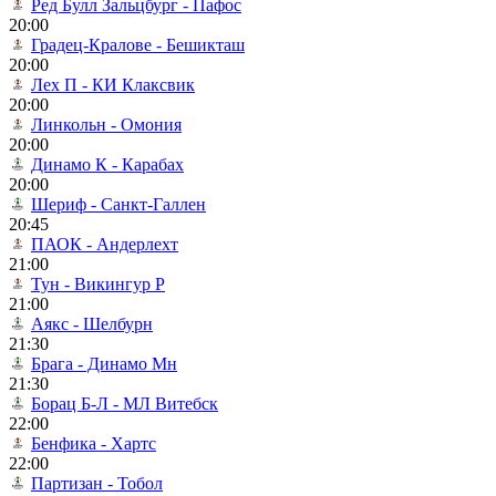
Ред Булл Зальцбург - Пафос
20:00
Градец-Кралове - Бешикташ
20:00
Лех П - КИ Клаксвик
20:00
Линкольн - Омония
20:00
Динамо К - Карабах
20:00
Шериф - Санкт-Галлен
20:45
ПАОК - Андерлехт
21:00
Тун - Викингур Р
21:00
Аякс - Шелбурн
21:30
Брага - Динамо Мн
21:30
Борац Б-Л - МЛ Витебск
22:00
Бенфика - Хартс
22:00
Партизан - Тобол