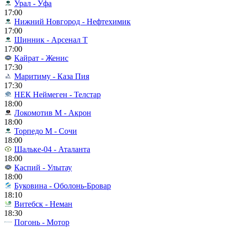
Урал - Уфа
17:00
Нижний Новгород - Нефтехимик
17:00
Шинник - Арсенал Т
17:00
Кайрат - Женис
17:30
Маритиму - Каза Пия
17:30
НЕК Неймеген - Телстар
18:00
Локомотив М - Акрон
18:00
Торпедо М - Сочи
18:00
Шальке-04 - Аталанта
18:00
Каспий - Улытау
18:00
Буковина - Оболонь-Бровар
18:10
Витебск - Неман
18:30
Погонь - Мотор