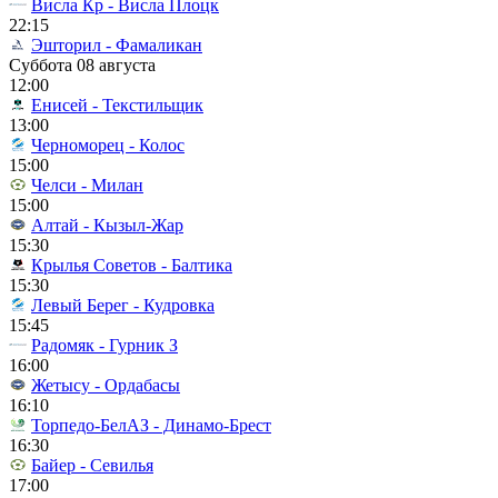
Висла Кр - Висла Плоцк
22:15
Эшторил - Фамаликан
Суббота 08 августа
12:00
Енисей - Текстильщик
13:00
Черноморец - Колос
15:00
Челси - Милан
15:00
Алтай - Кызыл-Жар
15:30
Крылья Советов - Балтика
15:30
Левый Берег - Кудровка
15:45
Радомяк - Гурник З
16:00
Жетысу - Ордабасы
16:10
Торпедо-БелАЗ - Динамо-Брест
16:30
Байер - Севилья
17:00