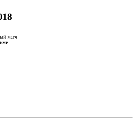
018
ый матч
ьмё