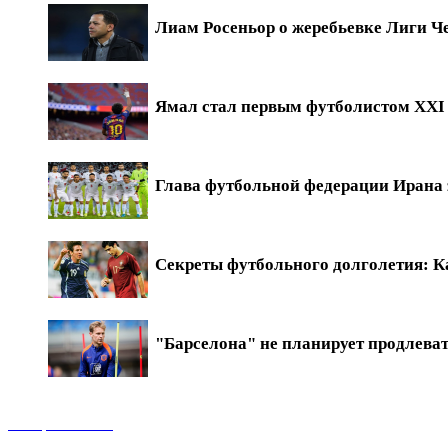
Лиам Росеньор о жеребьевке Лиги Ч
Ямал стал первым футболистом XXI в
Глава футбольной федерации Ирана 
Секреты футбольного долголетия: Ка
"Барселона" не планирует продлева
Обзоры матчей