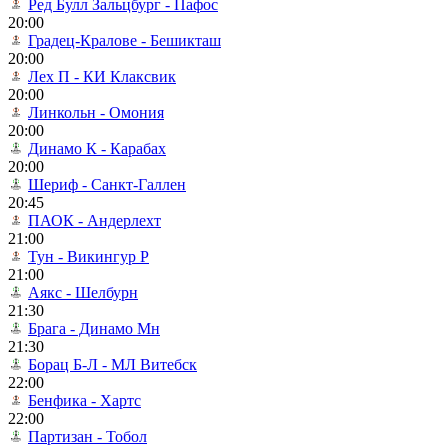
Ред Булл Зальцбург - Пафос
20:00
Градец-Кралове - Бешикташ
20:00
Лех П - КИ Клаксвик
20:00
Линкольн - Омония
20:00
Динамо К - Карабах
20:00
Шериф - Санкт-Галлен
20:45
ПАОК - Андерлехт
21:00
Тун - Викингур Р
21:00
Аякс - Шелбурн
21:30
Брага - Динамо Мн
21:30
Борац Б-Л - МЛ Витебск
22:00
Бенфика - Хартс
22:00
Партизан - Тобол