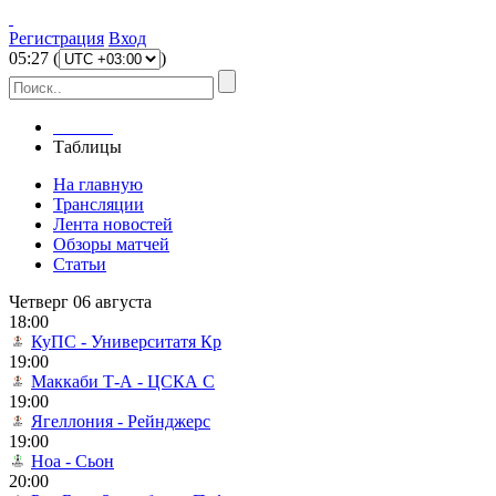
Регистрация
Вход
05
:
27
(
)
Главная
Таблицы
На главную
Трансляции
Лента новостей
Обзоры матчей
Статьи
Четверг 06 августа
18:00
КуПС - Университатя Кр
19:00
Маккаби Т-А - ЦСКА С
19:00
Ягеллония - Рейнджерс
19:00
Ноа - Сьон
20:00