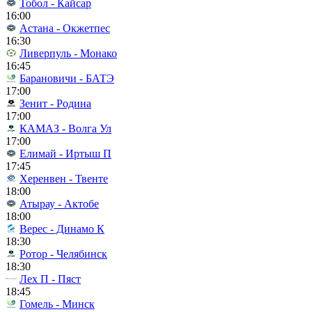
Тобол - Кайсар
16:00
Астана - Окжетпес
16:30
Ливерпуль - Монако
16:45
Барановичи - БАТЭ
17:00
Зенит - Родина
17:00
КАМАЗ - Волга Ул
17:00
Елимай - Иртыш П
17:45
Херенвен - Твенте
18:00
Атырау - Актобе
18:00
Верес - Динамо К
18:30
Ротор - Челябинск
18:30
Лех П - Пяст
18:45
Гомель - Минск